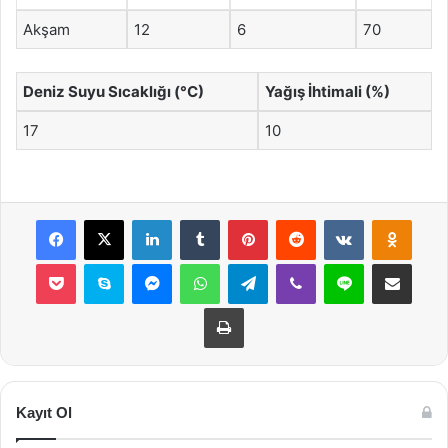
Akşam
12
6
70
Deniz Suyu Sıcaklığı (°C)
Yağış İhtimali (%)
17
10
Facebook
X
LinkedIn
Tumblr
Pinterest
Reddit
VKontakte
Odnok
Pocket
Skype
Messenger
WhatsApp
Telegram
Viber
Line
E-Posta ile payla
Yazdır
Kayıt Ol