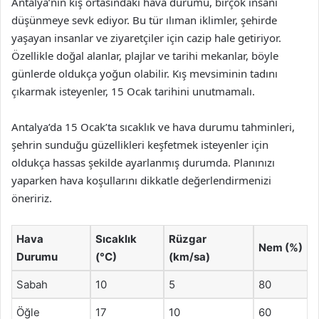
Antalya’nın kış ortasındaki hava durumu, birçok insanı
düşünmeye sevk ediyor. Bu tür ılıman iklimler, şehirde
yaşayan insanlar ve ziyaretçiler için cazip hale getiriyor.
Özellikle doğal alanlar, plajlar ve tarihi mekanlar, böyle
günlerde oldukça yoğun olabilir. Kış mevsiminin tadını
çıkarmak isteyenler, 15 Ocak tarihini unutmamalı.
Antalya’da 15 Ocak’ta sıcaklık ve hava durumu tahminleri,
şehrin sunduğu güzellikleri keşfetmek isteyenler için
oldukça hassas şekilde ayarlanmış durumda. Planınızı
yaparken hava koşullarını dikkatle değerlendirmenizi
öneririz.
Hava
Sıcaklık
Rüzgar
Nem (%)
Durumu
(°C)
(km/sa)
Sabah
10
5
80
Öğle
17
10
60