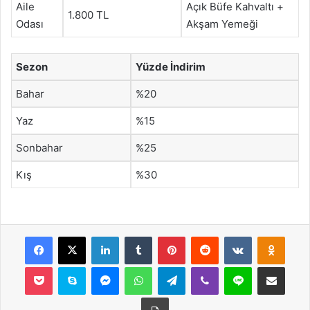
Aile
Açık Büfe Kahvaltı +
1.800 TL
Odası
Akşam Yemeği
Sezon
Yüzde İndirim
Bahar
%20
Yaz
%15
Sonbahar
%25
Kış
%30
Facebook
X
LinkedIn
Tumblr
Pinterest
Reddit
VKontakte
Odnok
Pocket
Skype
Messenger
WhatsApp
Telegram
Viber
Line
E-Posta ile payla
Yazdır