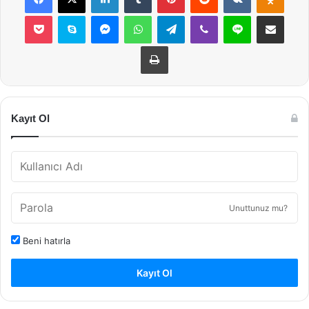
Pocket
Skype
Messenger
WhatsApp
Telegram
Viber
Line
E-Posta ile payla
Yazdır
Kayıt Ol
Unuttunuz mu?
Beni hatırla
Kayıt Ol