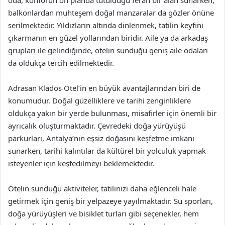
oda, konforun ön planda tutulduğu ferah bir alan sunarken,
balkonlardan muhteşem doğal manzaralar da gözler önüne
serilmektedir. Yıldızların altında dinlenmek, tatilin keyfini
çıkarmanın en güzel yollarından biridir. Aile ya da arkadaş
grupları ile gelindiğinde, otelin sunduğu geniş aile odaları
da oldukça tercih edilmektedir.
Adrasan Klados Otel’in en büyük avantajlarından biri de
konumudur. Doğal güzelliklere ve tarihi zenginliklere
oldukça yakın bir yerde bulunması, misafirler için önemli bir
ayrıcalık oluşturmaktadır. Çevredeki doğa yürüyüşü
parkurları, Antalya’nın eşsiz doğasını keşfetme imkanı
sunarken, tarihi kalıntılar da kültürel bir yolculuk yapmak
isteyenler için keşfedilmeyi beklemektedir.
Otelin sunduğu aktiviteler, tatilinizi daha eğlenceli hale
getirmek için geniş bir yelpazeye yayılmaktadır. Su sporları,
doğa yürüyüşleri ve bisiklet turları gibi seçenekler, hem