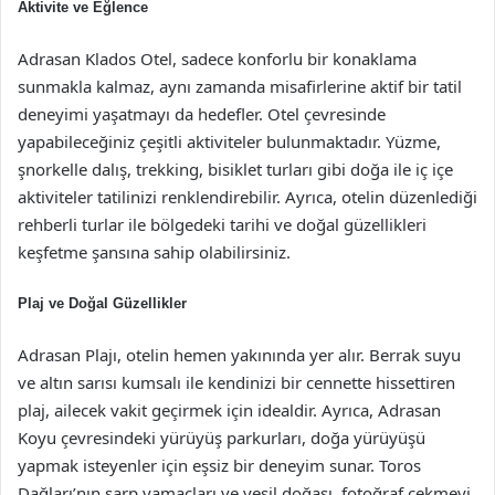
Aktivite ve Eğlence
Adrasan Klados Otel, sadece konforlu bir konaklama
sunmakla kalmaz, aynı zamanda misafirlerine aktif bir tatil
deneyimi yaşatmayı da hedefler. Otel çevresinde
yapabileceğiniz çeşitli aktiviteler bulunmaktadır. Yüzme,
şnorkelle dalış, trekking, bisiklet turları gibi doğa ile iç içe
aktiviteler tatilinizi renklendirebilir. Ayrıca, otelin düzenlediği
rehberli turlar ile bölgedeki tarihi ve doğal güzellikleri
keşfetme şansına sahip olabilirsiniz.
Plaj ve Doğal Güzellikler
Adrasan Plajı, otelin hemen yakınında yer alır. Berrak suyu
ve altın sarısı kumsalı ile kendinizi bir cennette hissettiren
plaj, ailecek vakit geçirmek için idealdir. Ayrıca, Adrasan
Koyu çevresindeki yürüyüş parkurları, doğa yürüyüşü
yapmak isteyenler için eşsiz bir deneyim sunar. Toros
Dağları’nın sarp yamaçları ve yeşil doğası, fotoğraf çekmeyi