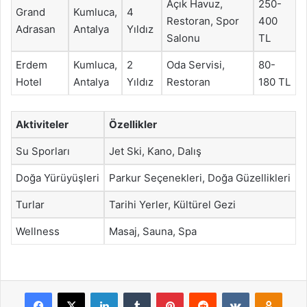
Açık Havuz,
250-
Grand
Kumluca,
4
Restoran, Spor
400
Adrasan
Antalya
Yıldız
Salonu
TL
Erdem
Kumluca,
2
Oda Servisi,
80-
Hotel
Antalya
Yıldız
Restoran
180 TL
Aktiviteler
Özellikler
Su Sporları
Jet Ski, Kano, Dalış
Doğa Yürüyüşleri
Parkur Seçenekleri, Doğa Güzellikleri
Turlar
Tarihi Yerler, Kültürel Gezi
Wellness
Masaj, Sauna, Spa
Facebook
X
LinkedIn
Tumblr
Pinterest
Reddit
VKontakte
Odnok