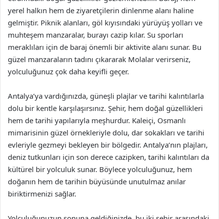
yerel halkın hem de ziyaretçilerin dinlenme alanı haline
gelmiştir. Piknik alanları, göl kıyısındaki yürüyüş yolları ve
muhteşem manzaralar, burayı cazip kılar. Su sporları
meraklıları için de baraj önemli bir aktivite alanı sunar. Bu
güzel manzaraların tadını çıkararak Molalar verirseniz,
yolculuğunuz çok daha keyifli geçer.
Antalya’ya vardığınızda, güneşli plajlar ve tarihi kalıntılarla
dolu bir kentle karşılaşırsınız. Şehir, hem doğal güzellikleri
hem de tarihi yapılarıyla meşhurdur. Kaleiçi, Osmanlı
mimarisinin güzel örnekleriyle dolu, dar sokakları ve tarihi
evleriyle gezmeyi bekleyen bir bölgedir. Antalya’nın plajları,
deniz tutkunları için son derece cazipken, tarihi kalıntıları da
kültürel bir yolculuk sunar. Böylece yolculuğunuz, hem
doğanın hem de tarihin büyüsünde unutulmaz anılar
biriktirmenizi sağlar.
Yolculuğunuzun sonuna geldiğinizde, bu iki şehir arasındaki