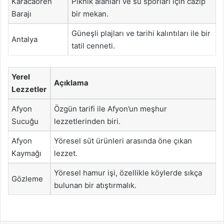
Karacaören
Piknik alanları ve su sporları için cazip
Barajı
bir mekan.
Güneşli plajları ve tarihi kalıntıları ile bir
Antalya
tatil cenneti.
Yerel
Açıklama
Lezzetler
Afyon
Özgün tarifi ile Afyon’un meşhur
Sucuğu
lezzetlerinden biri.
Afyon
Yöresel süt ürünleri arasında öne çıkan
Kaymağı
lezzet.
Yöresel hamur işi, özellikle köylerde sıkça
Gözleme
bulunan bir atıştırmalık.