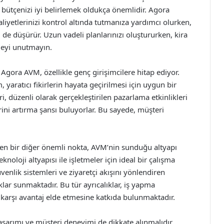
bütçenizi iyi belirlemek oldukça önemlidir. Agora
liyetlerinizi kontrol altında tutmanıza yardımcı olurken,
de düşürür. Uzun vadeli planlarınızı oluştururken, kira
tmeyi unutmayın.
 Agora AVM, özellikle genç girişimcilere hitap ediyor.
 yaratıcı fikirlerin hayata geçirilmesi için uygun bir
, düzenli olarak gerçekleştirilen pazarlama etkinlikleri
ni artırma şansı buluyorlar. Bu sayede, müşteri
eken bir diğer önemli nokta, AVM’nin sunduğu altyapı
oloji altyapısı ile işletmeler için ideal bir çalışma
venlik sistemleri ve ziyaretçi akışını yönlendiren
lar sunmaktadır. Bu tür ayrıcalıklar, iş yapma
ine karşı avantaj elde etmesine katkıda bulunmaktadır.
asarımı ve müşteri deneyimi de dikkate alınmalıdır.