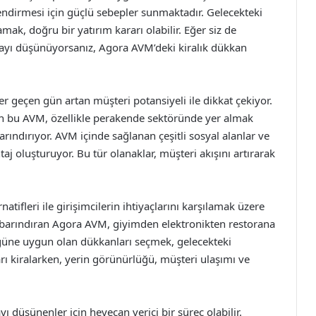
erlendirmesi için güçlü sebepler sunmaktadır. Gelecekteki
mak, doğru bir yatırım kararı olabilir. Eğer siz de
mayı düşünüyorsanız, Agora AVM’deki kiralık dükkan
r geçen gün artan müşteri potansiyeli ile dikkat çekiyor.
nan bu AVM, özellikle perakende sektöründe yer almak
arındırıyor. AVM içinde sağlanan çeşitli sosyal alanlar ve
taj oluşturuyor. Bu tür olanaklar, müşteri akışını artırarak
atifleri ile girişimcilerin ihtiyaçlarını karşılamak üzere
er barındıran Agora AVM, giyimden elektronikten restorana
lüğüne uygun olan dükkanları seçmek, gelecekteki
arı kiralarken, yerin görünürlüğü, müşteri ulaşımı ve
ı düşünenler için heyecan verici bir süreç olabilir.