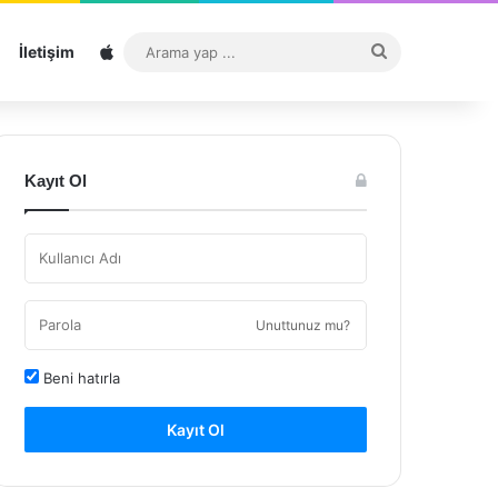
Sitemap
Arama
İletişim
yap
...
Kayıt Ol
Unuttunuz mu?
Beni hatırla
Kayıt Ol