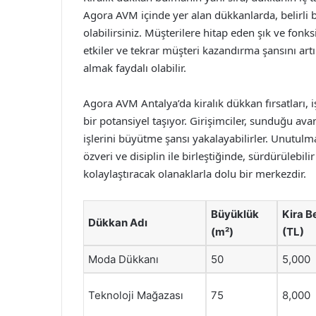
Agora AVM içinde yer alan dükkanlarda, belirli b
olabilirsiniz. Müşterilere hitap eden şık ve fonk
etkiler ve tekrar müşteri kazandırma şansını ar
almak faydalı olabilir.
Agora AVM Antalya’da kiralık dükkan fırsatları, 
bir potansiyel taşıyor. Girişimciler, sunduğu avan
işlerini büyütme şansı yakalayabilirler. Unutulmam
özveri ve disiplin ile birleştiğinde, sürdürüleb
kolaylaştıracak olanaklarla dolu bir merkezdir.
Büyüklük
Kira B
Dükkan Adı
(m²)
(TL)
Moda Dükkanı
50
5,000
Teknoloji Mağazası
75
8,000