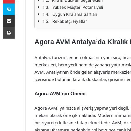
Kiralık Dükkan Seçenekleri
Skype
Yüksek Müşteri Potansiyeli
Uygun Kiralama Şartları
E-Posta ile paylaş
Rekabetçi Fiyatlar
Yazdır
Agora AVM Antalya’da Kiralık 
Antalya, turizm cenneti olmasının yanı sıra, tica
merkezleri, hem yerli hem de yabancı yatırımcıl
AVM, Antalya’nın önde gelen alışveriş merkezle
içerisinde bulunan kiralık dükkanlar, girişimciler
Agora AVM’nin Önemi
Agora AVM, yalnızca alışveriş yapma yeri değil, 
mekan olarak öne çıkmaktadır. Modern mimarisi, g
bir ziyaretçi kitlesine hitap etmektedir. AVM, öze
akınına uğraması nedeniyle, yıl boyunca canlı bi