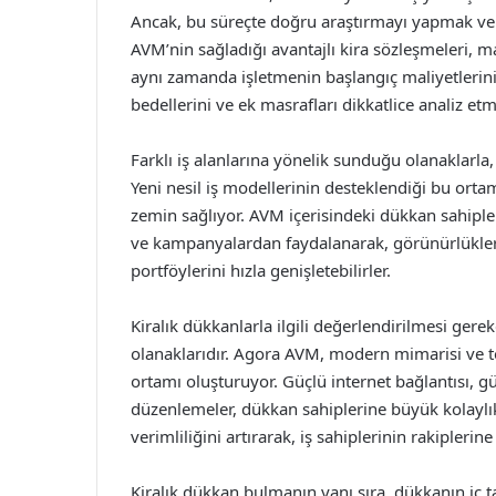
Ancak, bu süreçte doğru araştırmayı yapmak ve 
AVM’nin sağladığı avantajlı kira sözleşmeleri, ma
aynı zamanda işletmenin başlangıç maliyetlerini 
bedellerini ve ek masrafları dikkatlice analiz e
Farklı iş alanlarına yönelik sunduğu olanaklarla,
Yeni nesil iş modellerinin desteklendiği bu ortam,
zemin sağlıyor. AVM içerisindeki dükkan sahipleri
ve kampanyalardan faydalanarak, görünürlükleri
portföylerini hızla genişletebilirler.
Kiralık dükkanlarla ilgili değerlendirilmesi ger
olanaklarıdır. Agora AVM, modern mimarisi ve tekn
ortamı oluşturuyor. Güçlü internet bağlantısı, gü
düzenlemeler, dükkan sahiplerine büyük kolaylık
verimliliğini artırarak, iş sahiplerinin rakipler
Kiralık dükkan bulmanın yanı sıra, dükkanın iç t