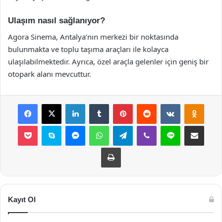
Ulaşım nasıl sağlanıyor?
Agora Sinema, Antalya’nın merkezi bir noktasında
bulunmakta ve toplu taşıma araçları ile kolayca
ulaşılabilmektedir. Ayrıca, özel araçla gelenler için geniş bir
otopark alanı mevcuttur.
Facebook
X
LinkedIn
Tumblr
Pinterest
Reddit
VKontakte
Odnok
Pocket
Skype
Messenger
WhatsApp
Telegram
Viber
Line
E-Posta ile payla
Yazdır
Kayıt Ol