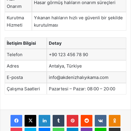
Hasar görmüş halıların onarım süreçleri
Onarım
Kurutma
Yıkanan halıların hızlı ve güvenli bir şekilde
Hizmeti
kurutulması
İletişim Bilgisi
Detay
Telefon
+90 123 456 78 90
Adres
Antalya, Türkiye
E-posta
info@akdenizhalıyıkama.com
Çalışma Saatleri
Pazartesi – Pazar: 08:00 – 20:00
Facebook
X
LinkedIn
Tumblr
Pinterest
Reddit
VKontakte
Odnok
Pocket
Skype
Messenger
WhatsApp
Telegram
Viber
Line
E-Posta ile payla