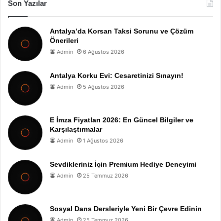
Son Yazılar
Antalya’da Korsan Taksi Sorunu ve Çözüm
Önerileri
Admin
6 Ağustos 2026
Antalya Korku Evi: Cesaretinizi Sınayın!
Admin
5 Ağustos 2026
E İmza Fiyatları 2026: En Güncel Bilgiler ve
Karşılaştırmalar
Admin
1 Ağustos 2026
Sevdikleriniz İçin Premium Hediye Deneyimi
Admin
25 Temmuz 2026
Sosyal Dans Dersleriyle Yeni Bir Çevre Edinin
Admin
25 Temmuz 2026