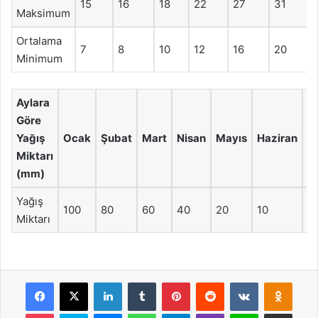
15
16
18
22
27
31
Maksimum
Ortalama
7
8
10
12
16
20
Minimum
Aylara
Göre
Yağış
Ocak
Şubat
Mart
Nisan
Mayıs
Haziran
T
Miktarı
(mm)
Yağış
100
80
60
40
20
10
5
Miktarı
Facebook
X
LinkedIn
Tumblr
Pinterest
Reddit
VKontakte
Odnok
Pocket
Skype
Messenger
WhatsApp
Telegram
Viber
Line
E-Posta ile payla