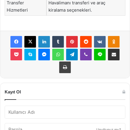
Transfer
Havalimanı transferi ve araç
Hizmetleri
kiralama seçenekleri.
Facebook
X
LinkedIn
Tumblr
Pinterest
Reddit
VKontakte
Odnok
Pocket
Skype
Messenger
WhatsApp
Telegram
Viber
Line
E-Posta ile payla
Yazdır
Kayıt Ol
Unuttunuz mu?