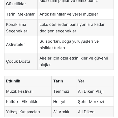
Muazzam plajlar ve temiz deniz
Güzellikler
Tarihi Mekanlar
Antik kalıntılar ve yerel müzeler
Konaklama
Lüks otellerden pansiyonlara kadar
Seçenekleri
değişen seçenekler
Su sporları, doğa yürüyüşleri ve
Aktiviteler
bisiklet turları
Aileler için özel etkinlikler ve güvenli
Çocuk Dostu
plajlar
Etkinlik
Tarih
Yer
Müzik Festivali
Temmuz
Ali Diken Plajı
Kültürel Etkinlikler
Her yıl
Şehir Merkezi
Yılbaşı Kutlamaları
31 Aralık
Ali Diken