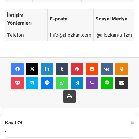
İletişim
E-posta
Sosyal Medya
Yöntemleri
Telefon
info@aliozkan.com
@aliozkanturizm
Facebook
X
LinkedIn
Tumblr
Pinterest
Reddit
VKontakte
Odnok
Pocket
Skype
Messenger
WhatsApp
Telegram
Viber
Line
E-Posta ile payla
Yazdır
Kayıt Ol