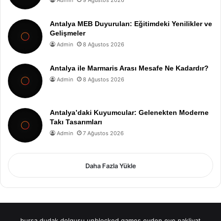
Antalya MEB Duyuruları: Eğitimdeki Yenilikler ve
Gelişmeler
Admin
8 Ağustos 2026
Antalya ile Marmaris Arası Mesafe Ne Kadardır?
Admin
8 Ağustos 2026
Antalya’daki Kuyumcular: Gelenekten Moderne
Takı Tasarımları
Admin
7 Ağustos 2026
Daha Fazla Yükle
bursa dudak dolgusu
unblocked games
evden eve nakliyat