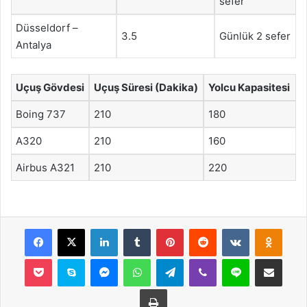
sefer
Düsseldorf –
3.5
Günlük 2 sefer
Antalya
Uçuş Gövdesi
Uçuş Süresi (Dakika)
Yolcu Kapasitesi
Boing 737
210
180
A320
210
160
Airbus A321
210
220
Facebook
X
LinkedIn
Tumblr
Pinterest
Reddit
VKontakte
Odnok
Pocket
Skype
Messenger
WhatsApp
Telegram
Viber
Line
E-Posta ile payla
Yazdır