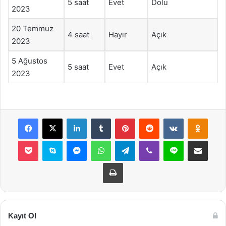
5 saat
Evet
Dolu
2023
20 Temmuz
4 saat
Hayır
Açık
2023
5 Ağustos
5 saat
Evet
Açık
2023
Facebook
X
LinkedIn
Tumblr
Pinterest
Reddit
VKontakte
Odnok
Pocket
Skype
Messenger
WhatsApp
Telegram
Viber
Line
E-Posta ile payla
Yazdır
Kayıt Ol