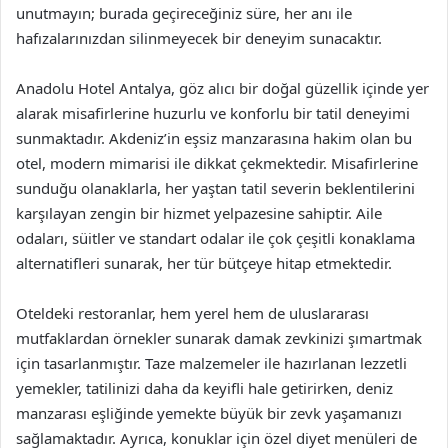
unutmayın; burada geçireceğiniz süre, her anı ile
hafızalarınızdan silinmeyecek bir deneyim sunacaktır.
Anadolu Hotel Antalya, göz alıcı bir doğal güzellik içinde yer
alarak misafirlerine huzurlu ve konforlu bir tatil deneyimi
sunmaktadır. Akdeniz’in eşsiz manzarasına hakim olan bu
otel, modern mimarisi ile dikkat çekmektedir. Misafirlerine
sunduğu olanaklarla, her yaştan tatil severin beklentilerini
karşılayan zengin bir hizmet yelpazesine sahiptir. Aile
odaları, süitler ve standart odalar ile çok çeşitli konaklama
alternatifleri sunarak, her tür bütçeye hitap etmektedir.
Oteldeki restoranlar, hem yerel hem de uluslararası
mutfaklardan örnekler sunarak damak zevkinizi şımartmak
için tasarlanmıştır. Taze malzemeler ile hazırlanan lezzetli
yemekler, tatilinizi daha da keyifli hale getirirken, deniz
manzarası eşliğinde yemekte büyük bir zevk yaşamanızı
sağlamaktadır. Ayrıca, konuklar için özel diyet menüleri de