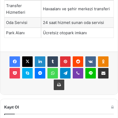
Transfer
Havaalanı ve şehir merkezi transferi
Hizmetleri
Oda Servisi
24 saat hizmet sunan oda servisi
Park Alanı
Ücretsiz otopark imkanı
Facebook
X
LinkedIn
Tumblr
Pinterest
Reddit
VKontakte
Odnok
Pocket
Skype
Messenger
WhatsApp
Telegram
Viber
Line
E-Posta ile payla
Yazdır
Kayıt Ol