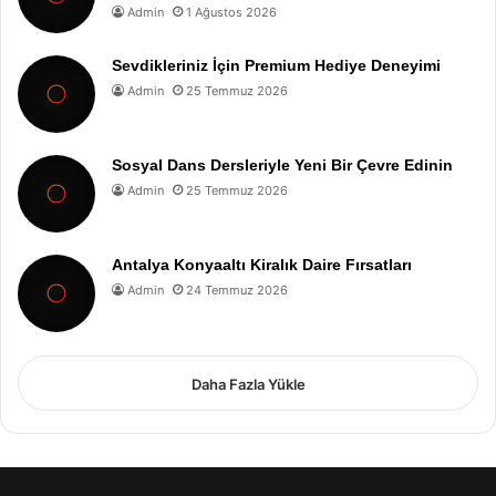
Admin
1 Ağustos 2026
Sevdikleriniz İçin Premium Hediye Deneyimi
Admin
25 Temmuz 2026
Sosyal Dans Dersleriyle Yeni Bir Çevre Edinin
Admin
25 Temmuz 2026
Antalya Konyaaltı Kiralık Daire Fırsatları
Admin
24 Temmuz 2026
Daha Fazla Yükle