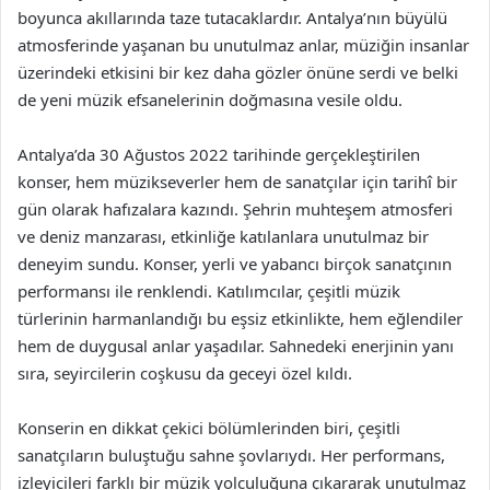
boyunca akıllarında taze tutacaklardır. Antalya’nın büyülü
atmosferinde yaşanan bu unutulmaz anlar, müziğin insanlar
üzerindeki etkisini bir kez daha gözler önüne serdi ve belki
de yeni müzik efsanelerinin doğmasına vesile oldu.
Antalya’da 30 Ağustos 2022 tarihinde gerçekleştirilen
konser, hem müzikseverler hem de sanatçılar için tarihî bir
gün olarak hafızalara kazındı. Şehrin muhteşem atmosferi
ve deniz manzarası, etkinliğe katılanlara unutulmaz bir
deneyim sundu. Konser, yerli ve yabancı birçok sanatçının
performansı ile renklendi. Katılımcılar, çeşitli müzik
türlerinin harmanlandığı bu eşsiz etkinlikte, hem eğlendiler
hem de duygusal anlar yaşadılar. Sahnedeki enerjinin yanı
sıra, seyircilerin coşkusu da geceyi özel kıldı.
Konserin en dikkat çekici bölümlerinden biri, çeşitli
sanatçıların buluştuğu sahne şovlarıydı. Her performans,
izleyicileri farklı bir müzik yolculuğuna çıkararak unutulmaz