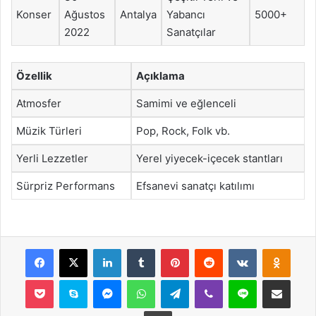
Konser
Ağustos
Antalya
Yabancı
5000+
2022
Sanatçılar
Özellik
Açıklama
Atmosfer
Samimi ve eğlenceli
Müzik Türleri
Pop, Rock, Folk vb.
Yerli Lezzetler
Yerel yiyecek-içecek stantları
Sürpriz Performans
Efsanevi sanatçı katılımı
Facebook
X
LinkedIn
Tumblr
Pinterest
Reddit
VKontakte
Odnok
Pocket
Skype
Messenger
WhatsApp
Telegram
Viber
Line
E-Posta ile payla
Yazdır