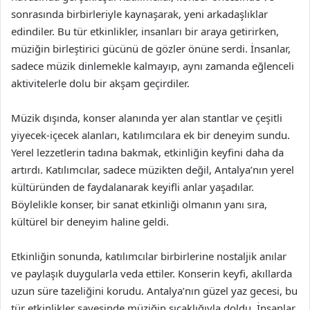
sonrasında birbirleriyle kaynaşarak, yeni arkadaşlıklar
edindiler. Bu tür etkinlikler, insanları bir araya getirirken,
müziğin birleştirici gücünü de gözler önüne serdi. İnsanlar,
sadece müzik dinlemekle kalmayıp, aynı zamanda eğlenceli
aktivitelerle dolu bir akşam geçirdiler.
Müzik dışında, konser alanında yer alan stantlar ve çeşitli
yiyecek-içecek alanları, katılımcılara ek bir deneyim sundu.
Yerel lezzetlerin tadına bakmak, etkinliğin keyfini daha da
artırdı. Katılımcılar, sadece müzikten değil, Antalya’nın yerel
kültüründen de faydalanarak keyifli anlar yaşadılar.
Böylelikle konser, bir sanat etkinliği olmanın yanı sıra,
kültürel bir deneyim haline geldi.
Etkinliğin sonunda, katılımcılar birbirlerine nostaljik anılar
ve paylaşık duygularla veda ettiler. Konserin keyfi, akıllarda
uzun süre tazeliğini korudu. Antalya’nın güzel yaz gecesi, bu
tür etkinlikler sayesinde müziğin sıcaklığıyla doldu. İnsanlar,