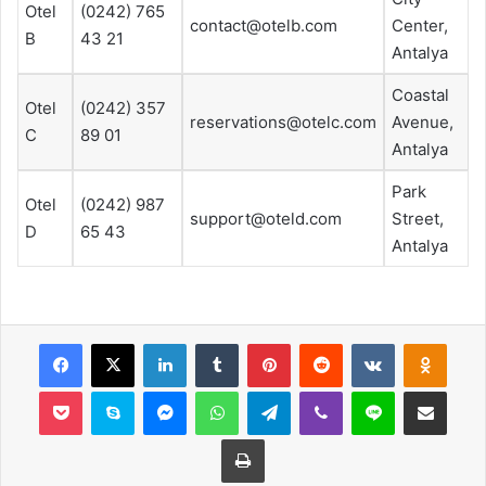
Otel
(0242) 765
contact@otelb.com
Center,
B
43 21
Antalya
Coastal
Otel
(0242) 357
reservations@otelc.com
Avenue,
C
89 01
Antalya
Park
Otel
(0242) 987
support@oteld.com
Street,
D
65 43
Antalya
Facebook
X
LinkedIn
Tumblr
Pinterest
Reddit
VKontakte
Odnok
Pocket
Skype
Messenger
WhatsApp
Telegram
Viber
Line
E-Posta ile payla
Yazdır