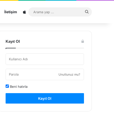
Sitemap
Arama
İletişim
yap
...
Kayıt Ol
Unuttunuz mu?
Beni hatırla
Kayıt Ol