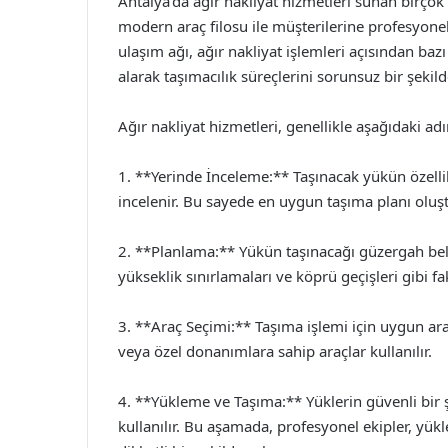
Antalya’da ağır nakliyat hizmetleri sunan birçok
modern araç filosu ile müşterilerine profesyonel
ulaşım ağı, ağır nakliyat işlemleri açısından baz
alarak taşımacılık süreçlerini sorunsuz bir şekil
Ağır nakliyat hizmetleri, genellikle aşağıdaki adım
1. **Yerinde İnceleme:** Taşınacak yükün özellik
incelenir. Bu sayede en uygun taşıma planı oluşt
2. **Planlama:** Yükün taşınacağı güzergah beli
yükseklik sınırlamaları ve köprü geçişleri gibi fak
3. **Araç Seçimi:** Taşıma işlemi için uygun araçl
veya özel donanımlara sahip araçlar kullanılır.
4. **Yükleme ve Taşıma:** Yüklerin güvenli bir 
kullanılır. Bu aşamada, profesyonel ekipler, yükl