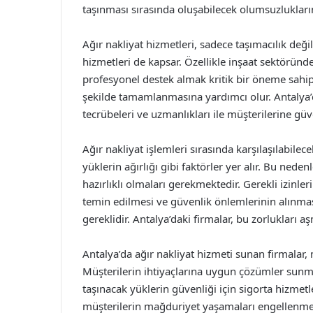
taşınması sırasında oluşabilecek olumsuzlukların
Ağır nakliyat hizmetleri, sadece taşımacılık değ
hizmetleri de kapsar. Özellikle inşaat sektöründ
profesyonel destek almak kritik bir öneme sahipt
şekilde tamamlanmasına yardımcı olur. Antalya’d
tecrübeleri ve uzmanlıkları ile müşterilerine gü
Ağır nakliyat işlemleri sırasında karşılaşılabile
yüklerin ağırlığı gibi faktörler yer alır. Bu neden
hazırlıklı olmaları gerekmektedir. Gerekli izinle
temin edilmesi ve güvenlik önlemlerinin alınması,
gereklidir. Antalya’daki firmalar, bu zorlukları a
Antalya’da ağır nakliyat hizmeti sunan firmalar
Müşterilerin ihtiyaçlarına uygun çözümler sunmak
taşınacak yüklerin güvenliği için sigorta hizmetl
müşterilerin mağduriyet yaşamaları engellenmekte