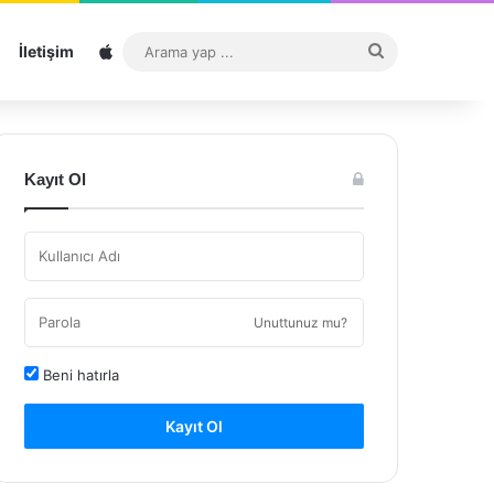
Sitemap
Arama
İletişim
yap
...
Kayıt Ol
Unuttunuz mu?
Beni hatırla
Kayıt Ol