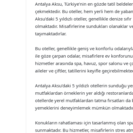
Antalya Aksu, Türkiye’nin en gözde tatil beldelerin
çekmektedir. Bu oteller, hem yerli hem de yabancı
Aksu’daki 5 yıldızlı oteller, genellikle denize
olmaktadır. Misafirlerine sundukları olanaklar ve k
taşımaktadırlar.
Bu oteller, genellikle geniş ve konforlu odalarıy
ile göze çarpan odalar, misafirlere ev konforunu
hizmetler arasında spa, havuz, spor salonu ve ço
aileler ve çiftler, tatillerini keyifle geçirebilmekted
Antalya Aksu’daki 5 yıldızlı otellerin sunduğu y
mutfaklardan örneklerin yer aldığı restoranlarda,
otellerde yerel mutfaklardan tatma fırsatları da 
yemeklerini deneyimlemek mümkün olmaktadır
Konukların rahatlaması için tasarlanmış olan spa
sunmaktadır. Bu hizmetler, misafirlerin stres at