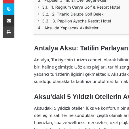
Popüler 5 Yıldızlı Otel Seçenekleri
Skype
1. Regnum Carya Golf & Resort Hotel
2. Titanic Deluxe Golf Belek
E-Posta ile paylaş
3. Papillon Ayscha Resort Hotel
Yazdır
Aksu'da Yapılacak Aktiviteler
Antalya Aksu: Tatilin Parlayan 
Antalya, Türkiye’nin turizm cenneti olarak bilin
biri haline gelmiştir. Göz alıcı plajları, tarihi ze
yabancı turistlerin ilgisini çekmektedir. Aksu’dak
sunduğu olanaklarla tatilinizi unutulmaz kılmak 
Aksu’daki 5 Yıldızlı Otellerin A
Aksu’daki 5 yıldızlı oteller, lüks ve konforun b
oteller, misafirlerine sundukları çeşitli olanakl
havuzları, spa ve wellness merkezleri, özel plajla