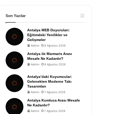
Son Yazılar
Antalya MEB Duyuruları:
Eğitimdeki Yenilikler ve
Gelişmeler
Admin
8 Ağustos 2026
Antalya ile Marmaris Arası
Mesafe Ne Kadardır?
Admin
8 Ağustos 2026
Antalya’daki Kuyumcular:
Gelenekten Moderne Takı
Tasarımları
Admin
7 Ağustos 2026
Antalya Kumluca Arası Mesafe
Ne Kadardır?
Admin
7 Ağustos 2026