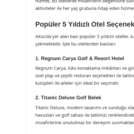
hizmet, bu otellerde misafirlerin beğenisine sunul
aktiviteler ile her yaş grubuna hitap eden hizme
Popüler 5 Yıldızlı Otel Seçenek
Aksu’da yer alan bazı popüler 5 yıldızlı oteller, 
çekmektedir. İşte bu otellerden bazıları:
1. Regnum Carya Golf & Resort Hotel
Regnum Carya, lüks konaklama imkânları ve golf 
özel plajı ve çeşitli restoran seçenekleri ile tatil
kulüpleri ile aileler için ideal bir seçimdir.
2. Titanic Deluxe Golf Belek
Titanic Deluxe, modern tasarımı ve sunduğu ola
havuzları ve golf sahası ile tatilinizi renklendire
misafirlerine unutulmaz bir deneyim sunmaktad