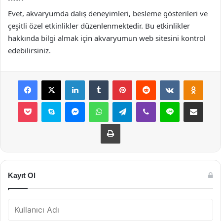
Evet, akvaryumda dalış deneyimleri, besleme gösterileri ve
çeşitli özel etkinlikler düzenlenmektedir. Bu etkinlikler
hakkında bilgi almak için akvaryumun web sitesini kontrol
edebilirsiniz.
Facebook
X
LinkedIn
Tumblr
Pinterest
Reddit
VKontakte
Odnok
Pocket
Skype
Messenger
WhatsApp
Telegram
Viber
Line
E-Posta ile payla
Yazdır
Kayıt Ol