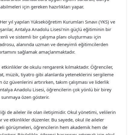
abilmeleri için gereken hazırlıkları yapar.
. Her yıl yapılan Yükseköğretim Kurumları Sınavı (YKS) ve
şarılar, Antalya Anadolu Lisesi’nin güçlü eğitiminin bir
enli ve sistemli bir çalışma planı oluşturması için
kadrosu, alanında uzman ve deneyimli eğitimcilerden
 ortamını sağlamak amaçlanmaktadır.
 etkinlikler de okulu rengarenk kılmaktadır. Öğrenciler,
nat, müzik, tiyatro gibi alanlarda yeteneklerini sergileme
in öz güvenlerini artırırken, takım çalışması ve liderlik
ntalya Anadolu Lisesi, öğrencilerin çok yönlü bir birey
ı sunmaya özen gösterir.
i de aileler ile olan iletişimidir. Okul yönetimi, velilerin
r ve etkinlikler düzenler. Bu sayede, okul ile aileler
 Veli görüşmeleri, öğrencilerin hem akademik hem de
ylaştırır. Böylelikle, öğrenci başarısını artırmak için okul-