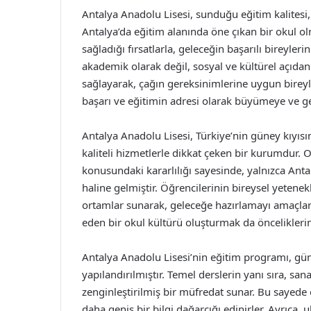
Antalya Anadolu Lisesi, sunduğu eğitim kalitesi, 
Antalya’da eğitim alanında öne çıkan bir okul ol
sağladığı fırsatlarla, geleceğin başarılı bireyler
akademik olarak değil, sosyal ve kültürel açıdan
sağlayarak, çağın gereksinimlerine uygun bireyl
başarı ve eğitimin adresi olarak büyümeye ve 
Antalya Anadolu Lisesi, Türkiye’nin güney kıyıs
kaliteli hizmetlerle dikkat çeken bir kurumdur. 
konusundaki kararlılığı sayesinde, yalnızca Anta
haline gelmiştir. Öğrencilerinin bireysel yetenek
ortamlar sunarak, geleceğe hazırlamayı amaçlar
eden bir okul kültürü oluşturmak da önceliklerin
Antalya Anadolu Lisesi’nin eğitim programı, gün
yapılandırılmıştır. Temel derslerin yanı sıra, sana
zenginleştirilmiş bir müfredat sunar. Bu sayede ö
daha geniş bir bilgi dağarcığı edinirler. Ayrıca,