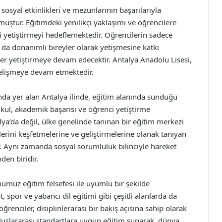
sosyal etkinlikleri ve mezunlarının başarılarıyla
muştur. Eğitimdeki yenilikçi yaklaşımı ve öğrencilere
ini yetiştirmeyi hedeflemektedir. Öğrencilerin sadece
 da donanımlı bireyler olarak yetişmesine katkı
er yetiştirmeye devam edecektir. Antalya Anadolu Lisesi,
gelişmeye devam etmektedir.
ında yer alan Antalya ilinde, eğitim alanında sunduğu
Okul, akademik başarısı ve öğrenci yetiştirme
lya’da değil, ülke genelinde tanınan bir eğitim merkezi
lerini keşfetmelerine ve geliştirmelerine olanak tanıyan
. Aynı zamanda sosyal sorumluluk bilinciyle hareket
den biridir.
ümüz eğitim felsefesi ile uyumlu bir şekilde
t, spor ve yabancı dil eğitimi gibi çeşitli alanlarda da
ğrenciler, disiplinlerarası bir bakış açısına sahip olarak
 uluslararası standartlara uygun eğitim sunarak, dünya