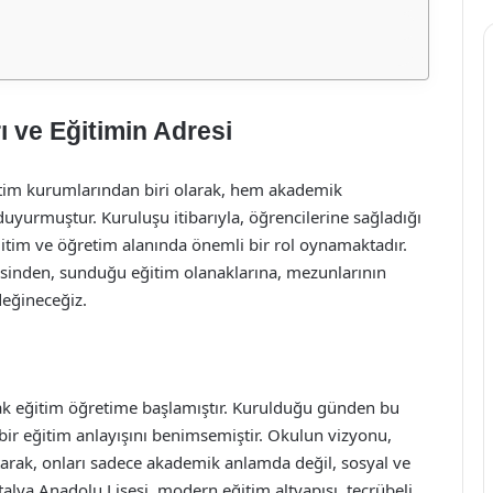
ı ve Eğitimin Adresi
ğitim kurumlarından biri olarak, hem akademik
 duyurmuştur. Kuruluşu itibarıyla, öğrencilerine sağladığı
eğitim ve öğretim alanında önemli bir rol oynamaktadır.
esinden, sunduğu eğitim olanaklarına, mezunlarının
değineceğiz.
rak eğitim öğretime başlamıştır. Kurulduğu günden bu
bir eğitim anlayışını benimsemiştir. Okulun vizyonu,
tarak, onları sadece akademik anlamda değil, sosyal ve
talya Anadolu Lisesi, modern eğitim altyapısı, tecrübeli