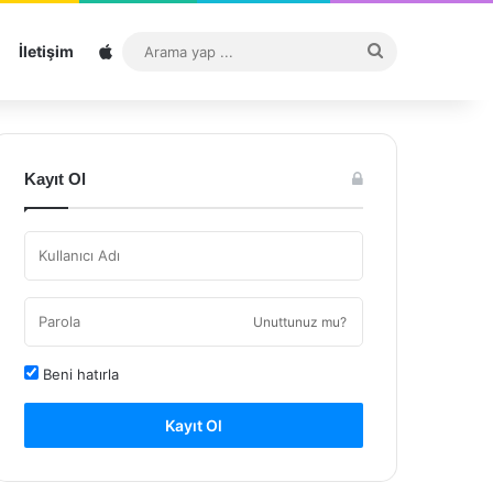
Sitemap
Arama
İletişim
yap
...
Kayıt Ol
Unuttunuz mu?
Beni hatırla
Kayıt Ol