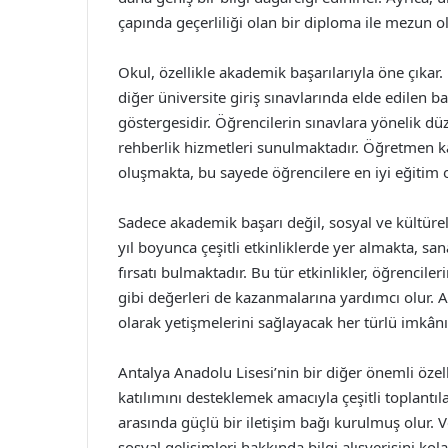
çapında geçerliliği olan bir diploma ile mezun ol
Okul, özellikle akademik başarılarıyla öne çıkar
diğer üniversite giriş sınavlarında elde edilen ba
göstergesidir. Öğrencilerin sınavlara yönelik düz
rehberlik hizmetleri sunulmaktadır. Öğretmen 
oluşmakta, bu sayede öğrencilere en iyi eğitim
Sadece akademik başarı değil, sosyal ve kültürel
yıl boyunca çeşitli etkinliklerde yer almakta, sa
fırsatı bulmaktadır. Bu tür etkinlikler, öğrenciler
gibi değerleri de kazanmalarına yardımcı olur. A
olarak yetişmelerini sağlayacak her türlü imkân
Antalya Anadolu Lisesi’nin bir diğer önemli özelliğ
katılımını desteklemek amacıyla çeşitli toplantıla
arasında güçlü bir iletişim bağı kurulmuş olur.
sosyal gelişimleri hakkında bilgi alışverişini kola