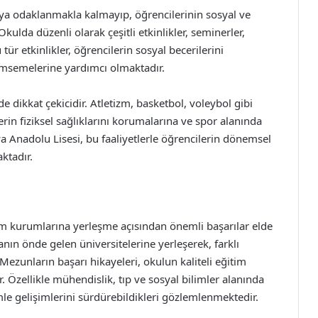
ya odaklanmakla kalmayıp, öğrencilerinin sosyal ve
kulda düzenli olarak çeşitli etkinlikler, seminerler,
tür etkinlikler, öğrencilerin sosyal becerilerini
imsemelerine yardımcı olmaktadır.
e dikkat çekicidir. Atletizm, basketbol, voleybol gibi
rin fiziksel sağlıklarını korumalarına ve spor alanında
ya Anadolu Lisesi, bu faaliyetlerle öğrencilerin dönemsel
ktadır.
m kurumlarına yerleşme açısından önemli başarılar elde
nın önde gelen üniversitelerine yerleşerek, farklı
ezunların başarı hikayeleri, okulun kaliteli eğitim
. Özellikle mühendislik, tıp ve sosyal bilimler alanında
imle gelişimlerini sürdürebildikleri gözlemlenmektedir.