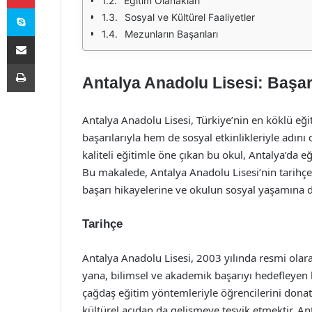
Eğitim Olanakları
Skype
Sosyal ve Kültürel Faaliyetler
Mezunların Başarıları
E-Posta ile paylaş
Yazdır
Antalya Anadolu Lisesi: Başar
Antalya Anadolu Lisesi, Türkiye’nin en köklü e
başarılarıyla hem de sosyal etkinlikleriyle adını
kaliteli eğitimle öne çıkan bu okul, Antalya’da 
Bu makalede, Antalya Anadolu Lisesi’nin tarihç
başarı hikayelerine ve okulun sosyal yaşamına 
Tarihçe
Antalya Anadolu Lisesi, 2003 yılında resmi ola
yana, bilimsel ve akademik başarıyı hedefleyen 
çağdaş eğitim yöntemleriyle öğrencilerini dona
kültürel açıdan da gelişmeye teşvik etmektir. An