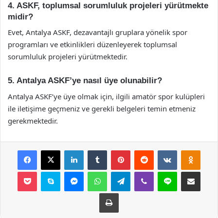
4. ASKF, toplumsal sorumluluk projeleri yürütmekte
midir?
Evet, Antalya ASKF, dezavantajlı gruplara yönelik spor
programları ve etkinlikleri düzenleyerek toplumsal
sorumluluk projeleri yürütmektedir.
5. Antalya ASKF’ye nasıl üye olunabilir?
Antalya ASKF’ye üye olmak için, ilgili amatör spor kulüpleri
ile iletişime geçmeniz ve gerekli belgeleri temin etmeniz
gerekmektedir.
Facebook
X
LinkedIn
Tumblr
Pinterest
Reddit
VKontakte
Odnok
Pocket
Skype
Messenger
WhatsApp
Telegram
Viber
Line
E-Posta ile payla
Yazdır