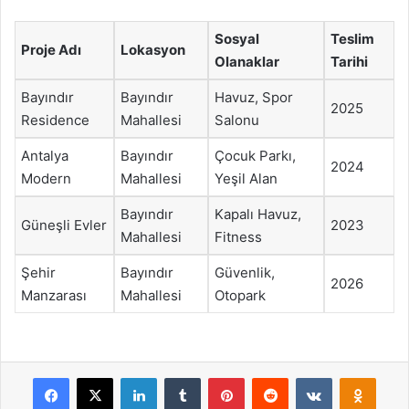
Sosyal
Teslim
Proje Adı
Lokasyon
Olanaklar
Tarihi
Bayındır
Bayındır
Havuz, Spor
2025
Residence
Mahallesi
Salonu
Antalya
Bayındır
Çocuk Parkı,
2024
Modern
Mahallesi
Yeşil Alan
Bayındır
Kapalı Havuz,
Güneşli Evler
2023
Mahallesi
Fitness
Şehir
Bayındır
Güvenlik,
2026
Manzarası
Mahallesi
Otopark
Facebook
X
LinkedIn
Tumblr
Pinterest
Reddit
VKontakte
Odnok