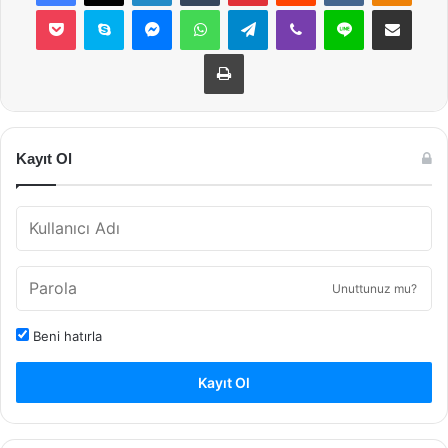
Pocket
Skype
Messenger
WhatsApp
Telegram
Viber
Line
E-Posta ile payla
Yazdır
Kayıt Ol
Unuttunuz mu?
Beni hatırla
Kayıt Ol