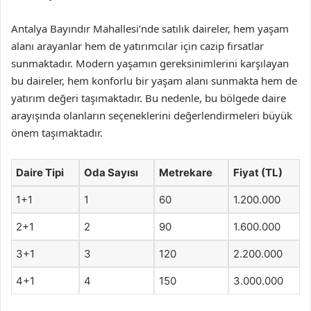
Antalya Bayındır Mahallesi’nde satılık daireler, hem yaşam
alanı arayanlar hem de yatırımcılar için cazip fırsatlar
sunmaktadır. Modern yaşamın gereksinimlerini karşılayan
bu daireler, hem konforlu bir yaşam alanı sunmakta hem de
yatırım değeri taşımaktadır. Bu nedenle, bu bölgede daire
arayışında olanların seçeneklerini değerlendirmeleri büyük
önem taşımaktadır.
Daire Tipi
Oda Sayısı
Metrekare
Fiyat (TL)
1+1
1
60
1.200.000
2+1
2
90
1.600.000
3+1
3
120
2.200.000
4+1
4
150
3.000.000