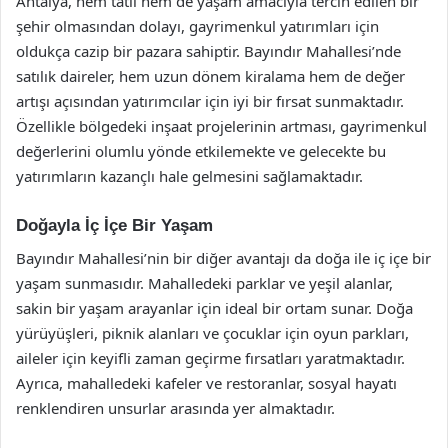
Antalya, hem tatil hem de yaşam amacıyla tercih edilen bir
şehir olmasından dolayı, gayrimenkul yatırımları için
oldukça cazip bir pazara sahiptir. Bayındır Mahallesi’nde
satılık daireler, hem uzun dönem kiralama hem de değer
artışı açısından yatırımcılar için iyi bir fırsat sunmaktadır.
Özellikle bölgedeki inşaat projelerinin artması, gayrimenkul
değerlerini olumlu yönde etkilemekte ve gelecekte bu
yatırımların kazançlı hale gelmesini sağlamaktadır.
Doğayla İç İçe Bir Yaşam
Bayındır Mahallesi’nin bir diğer avantajı da doğa ile iç içe bir
yaşam sunmasıdır. Mahalledeki parklar ve yeşil alanlar,
sakin bir yaşam arayanlar için ideal bir ortam sunar. Doğa
yürüyüşleri, piknik alanları ve çocuklar için oyun parkları,
aileler için keyifli zaman geçirme fırsatları yaratmaktadır.
Ayrıca, mahalledeki kafeler ve restoranlar, sosyal hayatı
renklendiren unsurlar arasında yer almaktadır.