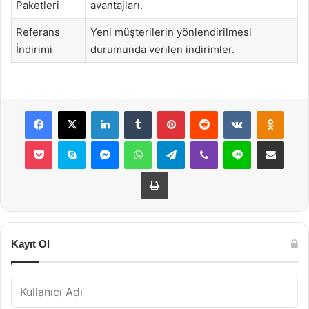
Paketleri
avantajları.
Referans
Yeni müşterilerin yönlendirilmesi
İndirimi
durumunda verilen indirimler.
Facebook
X
LinkedIn
Tumblr
Pinterest
Reddit
VKontakte
Odnok
Pocket
Skype
Messenger
WhatsApp
Telegram
Viber
Line
E-Posta ile payla
Yazdır
Kayıt Ol