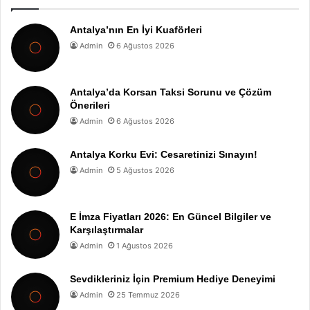
Antalya’nın En İyi Kuaförleri
Admin
6 Ağustos 2026
Antalya’da Korsan Taksi Sorunu ve Çözüm
Önerileri
Admin
6 Ağustos 2026
Antalya Korku Evi: Cesaretinizi Sınayın!
Admin
5 Ağustos 2026
E İmza Fiyatları 2026: En Güncel Bilgiler ve
Karşılaştırmalar
Admin
1 Ağustos 2026
Sevdikleriniz İçin Premium Hediye Deneyimi
Admin
25 Temmuz 2026