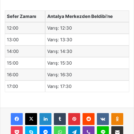
Sefer Zamanı
Antalya Merkezden Beldibi’ne
12:00
Varış: 12:30
13:00
Varış: 13:30
14:00
Varış: 14:30
15:00
Varış: 15:30
16:00
Varış: 16:30
17:00
Varış: 17:30
Facebook
X
LinkedIn
Tumblr
Pinterest
Reddit
VKontakte
Odnok
Pocket
Skype
Messenger
WhatsApp
Telegram
Viber
Line
E-Posta ile payla