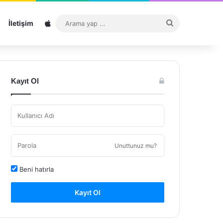
Sitemap
Arama
İletişim
yap
...
Kayıt Ol
Unuttunuz mu?
Beni hatırla
Kayıt Ol