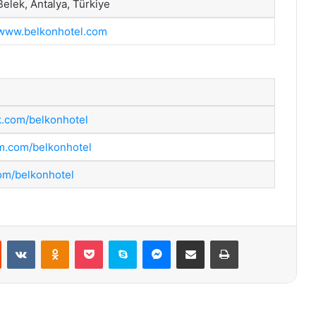
Belek, Antalya, Türkiye
www.belkonhotel.com
.com/belkonhotel
m.com/belkonhotel
com/belkonhotel
st
Reddit
VKontakte
Odnoklassniki
Pocket
Skype
Messenger
E-Posta ile paylaş
Yazdır