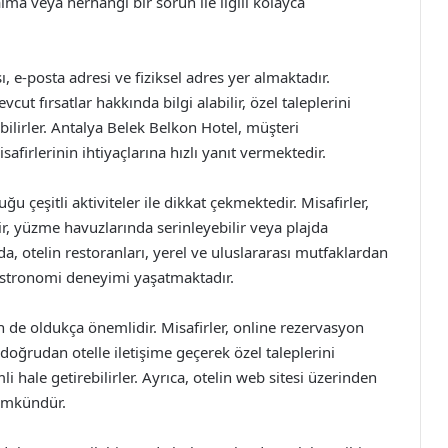
 alma veya herhangi bir sorun ile ilgili kolayca
ı, e-posta adresi ve fiziksel adres yer almaktadır.
cut fırsatlar hakkında bilgi alabilir, özel taleplerini
bilirler. Antalya Belek Belkon Hotel, müşteri
irlerinin ihtiyaçlarına hızlı yanıt vermektedir.
uğu çeşitli aktiviteler ile dikkat çekmektedir. Misafirler,
r, yüzme havuzlarında serinleyebilir veya plajda
a, otelin restoranları, yerel ve uluslararası mutfaklardan
gastronomi deneyimi yaşatmaktadır.
çin de oldukça önemlidir. Misafirler, online rezervasyon
 doğrudan otelle iletişime geçerek özel taleplerini
mli hale getirebilirler. Ayrıca, otelin web sitesi üzerinden
ümkündür.