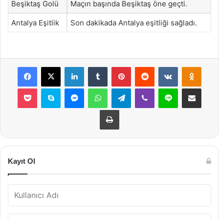
Beşiktaş Golü
Maçın başında Beşiktaş öne geçti.
Antalya Eşitlik
Son dakikada Antalya eşitliği sağladı.
Facebook
X
LinkedIn
Tumblr
Pinterest
Reddit
VKontakte
Odnok
Pocket
Skype
Messenger
WhatsApp
Telegram
Viber
Line
E-Posta ile payla
Yazdır
Kayıt Ol