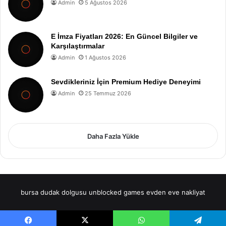
Admin
5 Ağustos 2026
E İmza Fiyatları 2026: En Güncel Bilgiler ve
Karşılaştırmalar
Admin
1 Ağustos 2026
Sevdikleriniz İçin Premium Hediye Deneyimi
Admin
25 Temmuz 2026
Daha Fazla Yükle
bursa dudak dolgusu
unblocked games
evden eve nakliyat