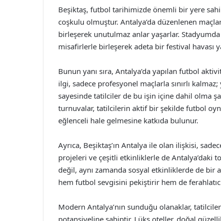
Beşiktaş, futbol tarihimizde önemli bir yere sah
coşkulu olmuştur. Antalya’da düzenlenen maçlar sı
birleşerek unutulmaz anlar yaşarlar. Stadyumda y
misafirlerle birleşerek adeta bir festival havası ya
Bunun yanı sıra, Antalya’da yapılan futbol aktivi
ilgi, sadece profesyonel maçlarla sınırlı kalmaz;
sayesinde tatilciler de bu işin içine dahil olma ş
turnuvalar, tatilcilerin aktif bir şekilde futbol 
eğlenceli hale gelmesine katkıda bulunur.
Ayrıca, Beşiktaş’ın Antalya ile olan ilişkisi, sade
projeleri ve çeşitli etkinliklerle de Antalya’daki
değil, aynı zamanda sosyal etkinliklerde de bir a
hem futbol sevgisini pekiştirir hem de ferahlatıcı
Modern Antalya’nın sunduğu olanaklar, tatilcile
potansiyeline sahiptir. Lüks oteller, doğal güzelli