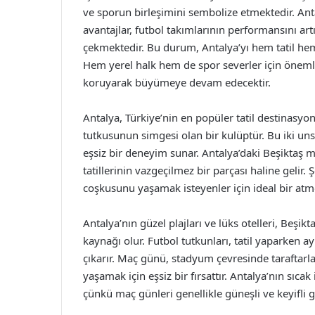
ve sporun birleşimini sembolize etmektedir. Anta
avantajlar, futbol takımlarının performansını artırd
çekmektedir. Bu durum, Antalya’yı hem tatil he
Hem yerel halk hem de spor severler için önemli
koruyarak büyümeye devam edecektir.
Antalya, Türkiye’nin en popüler tatil destinasyonl
tutkusunun simgesi olan bir kulüptür. Bu iki uns
eşsiz bir deneyim sunar. Antalya’daki Beşiktaş ma
tatillerinin vazgeçilmez bir parçası haline gelir.
coşkusunu yaşamak isteyenler için ideal bir atm
Antalya’nın güzel plajları ve lüks otelleri, Beşik
kaynağı olur. Futbol tutkunları, tatil yaparken 
çıkarır. Maç günü, stadyum çevresinde taraftarl
yaşamak için eşsiz bir fırsattır. Antalya’nın sıc
çünkü maç günleri genellikle güneşli ve keyifli g