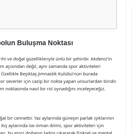
tbolun Buluşma Noktası
ihi ve doğal güzellikleriyle ünlü bir şehirdir. Akdeniz’in
zm açısından değil, aynı zamanda spor aktiviteleri
. Özellikle Beşiktaş Jimnastik Kulübü’nün burada
or severler için cazip bir nokta yapan unsurlardan biridir.
im noktasında nasıl bir rol oynadığını inceleyeceğiz.
al bir cennettir. Yaz aylarında güneşin parlak ışıklarının
ş aylarında ise ılıman iklimi, spor aktiviteleri için
arı, bu eşsiz doğanın tadını çıkararak fiziksel ve mental