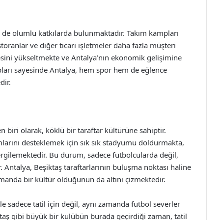
ye de olumlu katkılarda bulunmaktadır. Takım kampları
storanlar ve diğer ticari işletmeler daha fazla müşteri
esini yükseltmekte ve Antalya’nın ekonomik gelişimine
mpları sayesinde Antalya, hem spor hem de eğlence
dir.
 biri olarak, köklü bir taraftar kültürüne sahiptir.
ımlarını desteklemek için sık sık stadyumu doldurmakta,
 sergilemektedir. Bu durum, sadece futbolcularda değil,
 Antalya, Beşiktaş taraftarlarının buluşma noktası haline
amanda bir kültür olduğunun da altını çizmektedir.
 ile sadece tatil için değil, aynı zamanda futbol severler
taş gibi büyük bir kulübün burada geçirdiği zaman, tatil