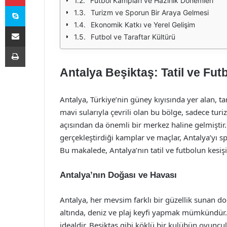
Futbol Kampları ve Hazırlık Dönemleri
Skype
Turizm ve Sporun Bir Araya Gelmesi
Ekonomik Katkı ve Yerel Gelişim
E-Posta ile paylaş
Futbol ve Taraftar Kültürü
Yazdır
Antalya Beşiktaş: Tatil ve Fu
Antalya, Türkiye’nin güney kıyısında yer alan, tar
mavi sularıyla çevrili olan bu bölge, sadece turi
açısından da önemli bir merkez haline gelmiştir
gerçekleştirdiği kamplar ve maçlar, Antalya’yı sp
Bu makalede, Antalya’nın tatil ve futbolun kesiş
Antalya’nın Doğası ve Havası
Antalya, her mevsim farklı bir güzellik sunan doğ
altında, deniz ve plaj keyfi yapmak mümkündür. Kı
idealdir. Beşiktaş gibi köklü bir kulübün oyuncul