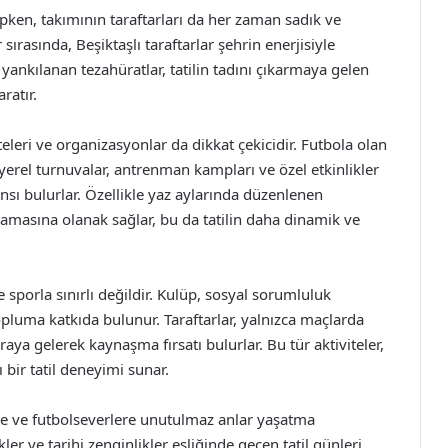
ipken, takımının taraftarları da her zaman sadık ve
rasında, Beşiktaşlı taraftarlar şehrin enerjisiyle
ankılanan tezahüratlar, tatilin tadını çıkarmaya gelen
ratır.
teleri ve organizasyonlar da dikkat çekicidir. Futbola olan
 yerel turnuvalar, antrenman kampları ve özel etkinlikler
ansı bulurlar. Özellikle yaz aylarında düzenlenen
oynamasına olanak sağlar, bu da tatilin daha dinamik ve
ce sporla sınırlı değildir. Kulüp, sosyal sorumluluk
 topluma katkıda bulunur. Taraftarlar, yalnızca maçlarda
raya gelerek kaynaşma fırsatı bulurlar. Bu tür aktiviteler,
 bir tatil deneyimi sunar.
re ve futbolseverlere unutulmaz anlar yaşatma
kler ve tarihi zenginlikler eşliğinde geçen tatil günleri,