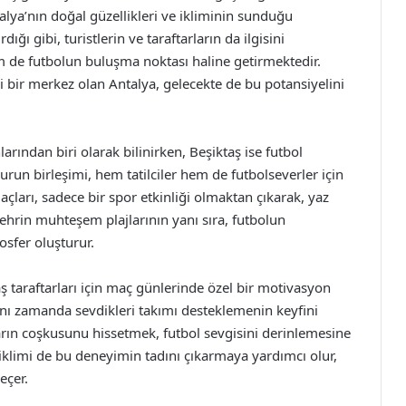
lya’nın doğal güzellikleri ve ikliminin sunduğu
ığı gibi, turistlerin ve taraftarların da ilgisini
m de futbolun buluşma noktası haline getirmektedir.
 bir merkez olan Antalya, gelecekte de bu potansiyelini
arından biri olarak bilinirken, Beşiktaş ise futbol
urun birleşimi, hem tatilciler hem de futbolseverler için
çları, sadece bir spor etkinliği olmaktan çıkarak, yaz
 Şehrin muhteşem plajlarının yanı sıra, futbolun
osfer oluşturur.
taş taraftarları için maç günlerinde özel bir motivasyon
aynı zamanda sevdikleri takımı desteklemenin keyfini
arın coşkusunu hissetmek, futbol sevgisini derinlemesine
ak iklimi de bu deneyimin tadını çıkarmaya yardımcı olur,
eçer.