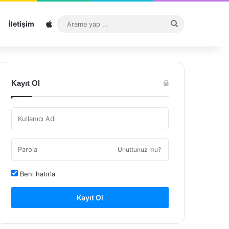
Sitemap
Arama
İletişim
yap
...
Kayıt Ol
Unuttunuz mu?
Beni hatırla
Kayıt Ol