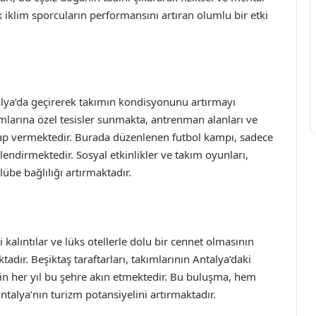
k iklim sporcuların performansını artıran olumlu bir etki
alya’da geçirerek takımın kondisyonunu artırmayı
kımlarına özel tesisler sunmakta, antrenman alanları ve
evap vermektedir. Burada düzenlenen futbol kampı, sadece
üçlendirmektedir. Sosyal etkinlikler ve takım oyunları,
be bağlılığı artırmaktadır.
hi kalıntılar ve lüks otellerle dolu bir cennet olmasının
adır. Beşiktaş taraftarları, takımlarının Antalya’daki
in her yıl bu şehre akın etmektedir. Bu buluşma, hem
Antalya’nın turizm potansiyelini artırmaktadır.