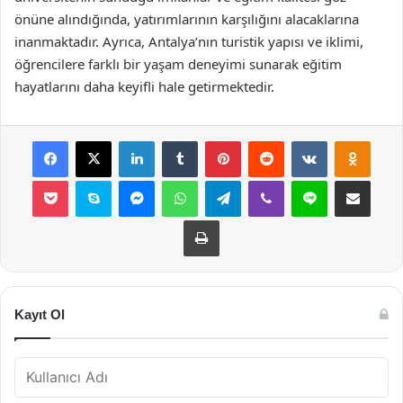
önüne alındığında, yatırımlarının karşılığını alacaklarına
inanmaktadır. Ayrıca, Antalya’nın turistik yapısı ve iklimi,
öğrencilere farklı bir yaşam deneyimi sunarak eğitim
hayatlarını daha keyifli hale getirmektedir.
Facebook
X
LinkedIn
Tumblr
Pinterest
Reddit
VKontakte
Odnok
Pocket
Skype
Messenger
WhatsApp
Telegram
Viber
Line
E-Posta ile payla
Yazdır
Kayıt Ol