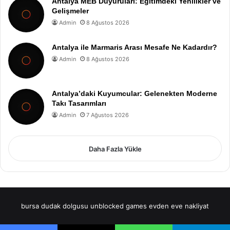
Antalya MEB Duyuruları: Eğitimdeki Yenilikler ve
Gelişmeler
Admin
8 Ağustos 2026
Antalya ile Marmaris Arası Mesafe Ne Kadardır?
Admin
8 Ağustos 2026
Antalya’daki Kuyumcular: Gelenekten Moderne
Takı Tasarımları
Admin
7 Ağustos 2026
Daha Fazla Yükle
bursa dudak dolgusu
unblocked games
evden eve nakliyat