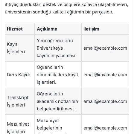
ihtiyaç duydukları destek ve bilgilere kolayca ulaşabilmeleri,
üniversitenin sunduğu kaliteli eğitimin bir parçasıdır.
Hizmet
Açıklama
İletişim
Yeni öğrencilerin
Kayıt
üniversiteye
email@example.com
İşlemleri
kaydının yapılması.
Öğrencilerin
Ders Kaydı
dönemlik ders kayıt
email@example.com
işlemleri.
Öğrencilerin
Transkript
akademik notlarının
email@example.com
İşlemleri
belgelendirilmesi.
Mezuniyet
Mezuniyet
belgelerinin
email@example.com
İşlemleri