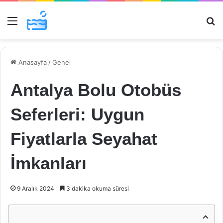
Menü
Ar
Anasayfa
/
Genel
Antalya Bolu Otobüs
Seferleri: Uygun
Fiyatlarla Seyahat
İmkanları
9 Aralık 2024
3 dakika okuma süresi