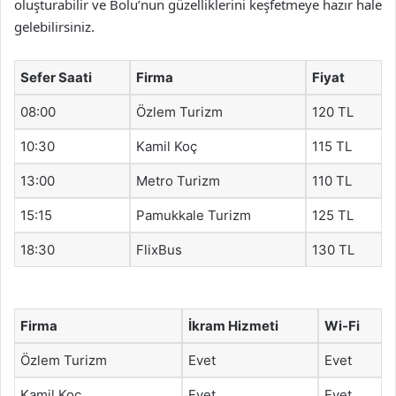
oluşturabilir ve Bolu’nun güzelliklerini keşfetmeye hazır hale
gelebilirsiniz.
Sefer Saati
Firma
Fiyat
08:00
Özlem Turizm
120 TL
10:30
Kamil Koç
115 TL
13:00
Metro Turizm
110 TL
15:15
Pamukkale Turizm
125 TL
18:30
FlixBus
130 TL
Firma
İkram Hizmeti
Wi-Fi
Özlem Turizm
Evet
Evet
Kamil Koç
Evet
Evet