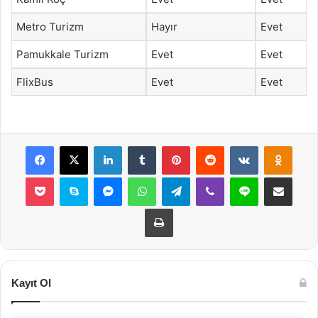
Metro Turizm
Hayır
Evet
Pamukkale Turizm
Evet
Evet
FlixBus
Evet
Evet
Facebook
X
LinkedIn
Tumblr
Pinterest
Reddit
VKontakte
Odnok
Pocket
Skype
Messenger
WhatsApp
Telegram
Viber
Line
E-Posta ile payla
Yazdır
Kayıt Ol