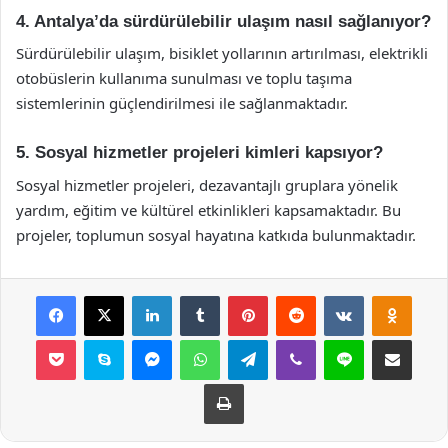
4. Antalya’da sürdürülebilir ulaşım nasıl sağlanıyor?
Sürdürülebilir ulaşım, bisiklet yollarının artırılması, elektrikli
otobüslerin kullanıma sunulması ve toplu taşıma
sistemlerinin güçlendirilmesi ile sağlanmaktadır.
5. Sosyal hizmetler projeleri kimleri kapsıyor?
Sosyal hizmetler projeleri, dezavantajlı gruplara yönelik
yardım, eğitim ve kültürel etkinlikleri kapsamaktadır. Bu
projeler, toplumun sosyal hayatına katkıda bulunmaktadır.
Facebook
X
LinkedIn
Tumblr
Pinterest
Reddit
VKontakte
Odnok
Pocket
Skype
Messenger
WhatsApp
Telegram
Viber
Line
E-Posta ile payla
Yazdır