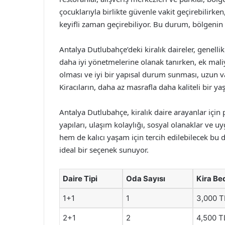
çocuklarıyla birlikte güvenle vakit geçirebilirken
keyifli zaman geçirebiliyor. Bu durum, bölgenin
Antalya Dutlubahçe’deki kiralık daireler, genellikl
daha iyi yönetmelerine olanak tanırken, ek maliy
olması ve iyi bir yapısal durum sunması, uzun 
Kiracıların, daha az masrafla daha kaliteli bir 
Antalya Dutlubahçe, kiralık daire arayanlar içi
yapıları, ulaşım kolaylığı, sosyal olanaklar ve uyg
hem de kalıcı yaşam için tercih edilebilecek bu d
ideal bir seçenek sunuyor.
Daire Tipi
Oda Sayısı
Kira Bed
1+1
1
3,000 T
2+1
2
4,500 T