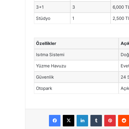
3+1
3
6,000 T
Stüdyo
1
2,500 T
Özellikler
Açı
Isıtma Sistemi
Doğ
Yüzme Havuzu
Eve
Güvenlik
24 
Otopark
Açık
Facebook
X
LinkedIn
Tumblr
Pintere