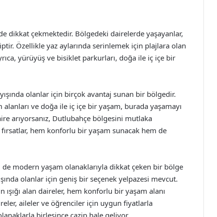
e de dikkat çekmektedir. Bölgedeki dairelerde yaşayanlar,
r. Özellikle yaz aylarında serinlemek için plajlara olan
ıca, yürüyüş ve bisiklet parkurları, doğa ile iç içe bir
ışında olanlar için birçok avantaj sunan bir bölgedir.
m alanları ve doğa ile iç içe bir yaşam, burada yaşamayı
daire arıyorsanız, Dutlubahçe bölgesini mutlaka
 fırsatlar, hem konforlu bir yaşam sunacak hem de
 de modern yaşam olanaklarıyla dikkat çeken bir bölge
ışında olanlar için geniş bir seçenek yelpazesi mevcut.
n ışığı alan daireler, hem konforlu bir yaşam alanı
eler, aileler ve öğrenciler için uygun fiyatlarla
anaklarla birleşince cazip hale geliyor.