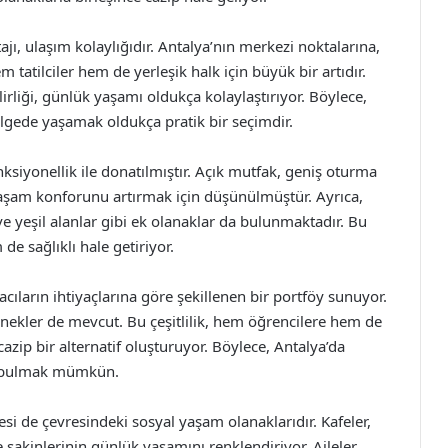
ajı, ulaşım kolaylığıdır. Antalya’nın merkezi noktalarına,
m tatilciler hem de yerleşik halk için büyük bir artıdır.
lirliği, günlük yaşamı oldukça kolaylaştırıyor. Böylece,
ölgede yaşamak oldukça pratik bir seçimdir.
nksiyonellik ile donatılmıştır. Açık mutfak, geniş oturma
 yaşam konforunu artırmak için düşünülmüştür. Ayrıca,
ve yeşil alanlar gibi ek olanaklar da bulunmaktadır. Bu
e sağlıklı hale getiriyor.
acıların ihtiyaçlarına göre şekillenen bir portföy sunuyor.
çenekler de mevcut. Bu çeşitlilik, hem öğrencilere hem de
 cazip bir alternatif oluşturuyor. Böylece, Antalya’da
k bulmak mümkün.
besi de çevresindeki sosyal yaşam olanaklarıdır. Kafeler,
e sakinlerinin günlük yaşamını renklendiriyor. Aileler,