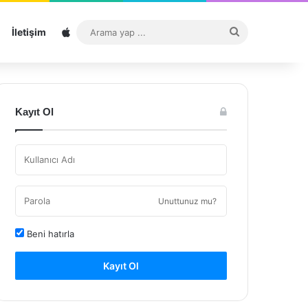
Sitemap
Arama
İletişim
yap
...
Kayıt Ol
Unuttunuz mu?
Beni hatırla
Kayıt Ol