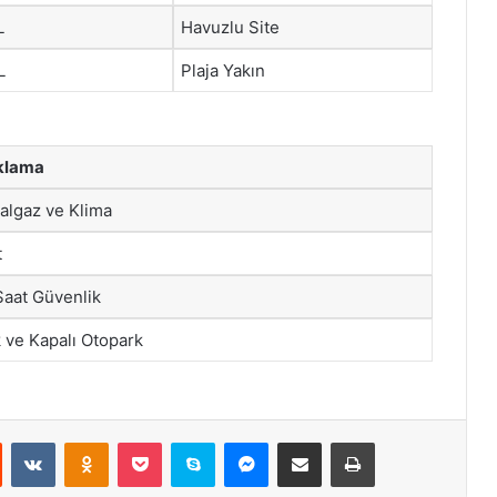
L
Havuzlu Site
L
Plaja Yakın
klama
algaz ve Klima
t
Saat Güvenlik
 ve Kapalı Otopark
st
Reddit
VKontakte
Odnoklassniki
Pocket
Skype
Messenger
E-Posta ile paylaş
Yazdır