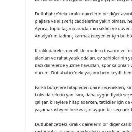
Dutlubahçe’deki kiralık dairelerin bir diğer avant
plajlara ve alışveriş caddelerine yakın olması, he
Ayrıca, toplu taşıma araçlarının sıklığı ve güveni
Antalya’nın tadını çıkarmak isteyenler için bu b
Kiralık daireler, genellikle modern tasarım ve fo
alanları ve rahat yatak odaları, ev sahiplerinin
bazı dairelerde yüzme havuzları, spor salonları 
durum, Dutlubahçe’deki yaşamı hem keyifli hem d
Farklı bütçelere hitap eden daire seçenekleri, kir
Lüks dairelerin yanı sıra, daha uygun fiyatlı se
çalışan bireylere hitap ederken, tatilciler için de
yaşamak isteyen herkes için uygun bir seçene
Dutlubahçe’deki kiralık dairelerin bir diğer cazi
restoranlar, alışveriş merkezleri ve parklar, bölg