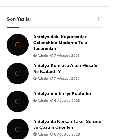
Son Yazılar
Antalya’daki Kuyumcular:
Gelenekten Moderne Takı
Tasarımları
Admin
7 Ağustos 2026
Antalya Kumluca Arası Mesafe
Ne Kadardır?
Admin
7 Ağustos 2026
Antalya’nın En İyi Kuaförleri
Admin
6 Ağustos 2026
Antalya’da Korsan Taksi Sorunu
ve Çözüm Önerileri
Admin
6 Ağustos 2026