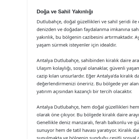
Doğa ve Sahil Yakınlığı
Dutlubahçe, doğal güzellikleri ve sahil şeridi il
denizden ve doğadan faydalanma imkanına sahipti
yakınlık, bu bölgenin cazibesini artırmaktadır. Ayr
yaşam sürmek isteyenler için idealdir.
Antalya Dutlubahçe, sahibinden kiralık daire aray
Ulaşım kolaylığı, sosyal olanaklar, güvenli yaşa
cazip kılan unsurlardır. Eğer Antalya’da kiralık 
değerlendirmenizi öneririz. Bu bölgede yer alan
yatırım açısından kazançlı bir tercih olacaktır.
Antalya Dutlubahçe, hem doğal güzellikleri hem
olarak öne çıkıyor. Bu bölgede kiralık daire aray
Genellikle deniz manzaralı, ferah balkonlu ve gü
sunuyor hem de tatil havası yaratıyor. Kiralık dair
sunulmakta ve bölgenin sunduğu çeşitli sosyal ol