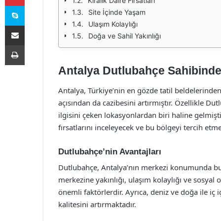
Kiralık Daire Fırsatları
Skype
Site İçinde Yaşam
Ulaşım Kolaylığı
E-Posta ile paylaş
Doğa ve Sahil Yakınlığı
Yazdır
Antalya Dutlubahçe Sahibinden 
Antalya, Türkiye’nin en gözde tatil beldelerinden 
açısından da cazibesini artırmıştır. Özellikle Du
ilgisini çeken lokasyonlardan biri haline gelmişt
fırsatlarını inceleyecek ve bu bölgeyi tercih etme
Dutlubahçe’nin Avantajları
Dutlubahçe, Antalya’nın merkezi konumunda bulu
merkezine yakınlığı, ulaşım kolaylığı ve sosyal o
önemli faktörlerdir. Ayrıca, deniz ve doğa ile i
kalitesini artırmaktadır.