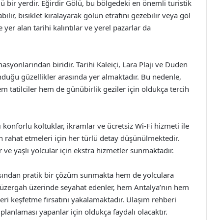
ünlü bir yerdir. Eğirdir Gölü, bu bölgedeki en önemli turistik
lir, bisiklet kiralayarak gölün etrafını gezebilir veya göl
 yer alan tarihi kalıntılar ve yerel pazarlar da
nasyonlarından biridir. Tarihi Kaleiçi, Lara Plajı ve Duden
unduğu güzellikler arasında yer almaktadır. Bu nedenle,
em tatilciler hem de günübirlik geziler için oldukça tercih
 konforlu koltuklar, ikramlar ve ücretsiz Wi-Fi hizmeti ile
ın rahat etmeleri için her türlü detay düşünülmektedir.
er ve yaşlı yolcular için ekstra hizmetler sunmaktadır.
çısından pratik bir çözüm sunmakta hem de yolculara
 güzergah üzerinde seyahat edenler, hem Antalya’nın hem
leri keşfetme fırsatını yakalamaktadır. Ulaşım rehberi
 planlaması yapanlar için oldukça faydalı olacaktır.