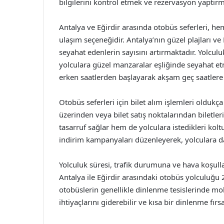
bilgilerini kontrol etmek ve rezervasyon yaptı
Antalya ve Eğirdir arasında otobüs seferleri, he
ulaşım seçeneğidir. Antalya’nın güzel plajları ve 
seyahat edenlerin sayısını artırmaktadır. Yolcul
yolculara güzel manzaralar eşliğinde seyahat et
erken saatlerden başlayarak akşam geç saatlere
Otobüs seferleri için bilet alım işlemleri oldukça
üzerinden veya bilet satış noktalarından biletler
tasarruf sağlar hem de yolculara istedikleri kolt
indirim kampanyaları düzenleyerek, yolculara da
Yolculuk süresi, trafik durumuna ve hava koşullar
Antalya ile Eğirdir arasındaki otobüs yolculuğu 2
otobüslerin genellikle dinlenme tesislerinde mo
ihtiyaçlarını giderebilir ve kısa bir dinlenme fırsat