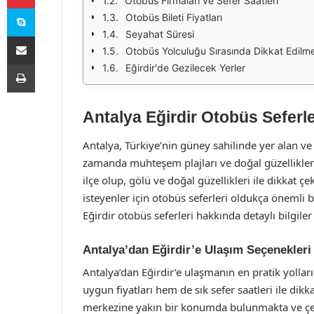
Otobüs Firmaları ve Sefer Saatleri
Skype
Otobüs Bileti Fiyatları
Seyahat Süresi
E-Posta ile paylaş
Otobüs Yolculuğu Sırasında Dikkat Edilm
Yazdır
Eğirdir'de Gezilecek Yerler
Antalya Eğirdir Otobüs Seferl
Antalya, Türkiye’nin güney sahilinde yer alan ve ta
zamanda muhteşem plajları ve doğal güzellikleri i
ilçe olup, gölü ve doğal güzellikleri ile dikkat 
isteyenler için otobüs seferleri oldukça önemli
Eğirdir otobüs seferleri hakkında detaylı bilgile
Antalya’dan Eğirdir’e Ulaşım Seçenekleri
Antalya’dan Eğirdir’e ulaşmanın en pratik yollar
uygun fiyatları hem de sık sefer saatleri ile dik
merkezine yakın bir konumda bulunmakta ve çeşit