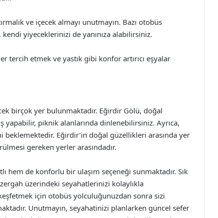
ştırmalık ve içecek almayı unutmayın. Bazı otobüs
kendi yiyeceklerinizi de yanınıza alabilirsiniz.
r tercih etmek ve yastık gibi konfor artırıcı eşyalar
ecek birçok yer bulunmaktadır. Eğirdir Gölü, doğal
 yapabilir, piknik alanlarında dinlenebilirsiniz. Ayrıca,
rini beklemektedir. Eğirdir’in doğal güzellikleri arasında yer
rülmesi gereken yerler arasındadır.
atlı hem de konforlu bir ulaşım seçeneği sunmaktadır. Sık
güzergah üzerindeki seyahatlerinizi kolaylıkla
ni keşfetmek için otobüs yolculuğunuzdan sonra sizi
maktadır. Unutmayın, seyahatinizi planlarken güncel sefer