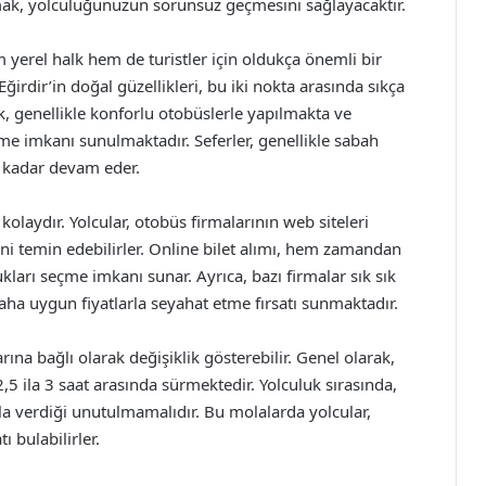
rmak, yolculuğunuzun sorunsuz geçmesini sağlayacaktır.
m yerel halk hem de turistler için oldukça önemli bir
Eğirdir’in doğal güzellikleri, bu iki nokta arasında sıkça
uk, genellikle konforlu otobüslerle yapılmakta ve
me imkanı sunulmaktadır. Seferler, genellikle sabah
 kadar devam eder.
 kolaydır. Yolcular, otobüs firmalarının web siteleri
ini temin edebilirler. Online bilet alımı, hem zamandan
ukları seçme imkanı sunar. Ayrıca, bazı firmalar sık sık
ha uygun fiyatlarla seyahat etme fırsatı sunmaktadır.
ına bağlı olarak değişiklik gösterebilir. Genel olarak,
,5 ila 3 saat arasında sürmektedir. Yolculuk sırasında,
la verdiği unutulmamalıdır. Bu molalarda yolcular,
ı bulabilirler.