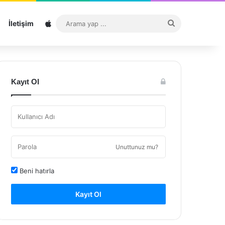
Sitemap
Arama
İletişim
yap
...
Kayıt Ol
Unuttunuz mu?
Beni hatırla
Kayıt Ol