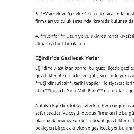
3. **Yiyecek ve İçecek:** Yolculuk sırasında atı
firmaları yolculuk sırasında ikramda bulunsa da, 
4. **Konfor:** Uzun yolculuklarda rahat kıyafetle
almak iyi bir fikir olabilir.
Eğirdir’de Gezilecek Yerler
Eğirdir’e ulaştıktan sonra, bu güzel ilçede gezil
güzellikleri ile ünlüdür ve göl çevresinde yürüyüş
**Eğirdir Kalesi**, tarihi yapıları ile ziyaretçile
alan **Kovada Gölü Milli Parkı** da mutlaka gö
Antalya Eğirdir otobüs seferleri, hem uygun fiy
sefer saatleri ve çeşitli otobüs firmaları ile bu 
planlayabilirsiniz. Eğirdir’in doğal güzellikleri
bekleyen birçok aktivite ve gezilecek yer bulun