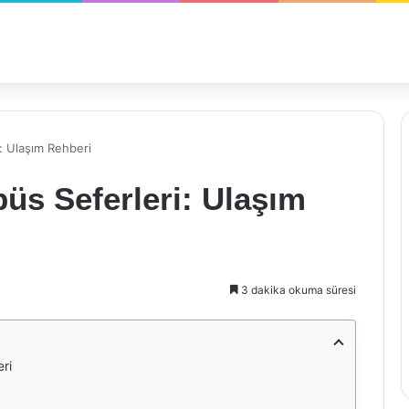
i: Ulaşım Rehberi
büs Seferleri: Ulaşım
3 dakika okuma süresi
eri