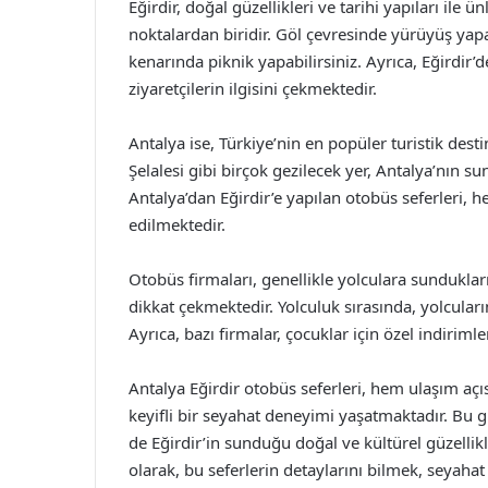
Eğirdir, doğal güzellikleri ve tarihi yapıları ile 
noktalardan biridir. Göl çevresinde yürüyüş yapabi
kenarında piknik yapabilirsiniz. Ayrıca, Eğirdir’de
ziyaretçilerin ilgisini çekmektedir.
Antalya ise, Türkiye’nin en popüler turistik desti
Şelalesi gibi birçok gezilecek yer, Antalya’nın s
Antalya’dan Eğirdir’e yapılan otobüs seferleri, h
edilmektedir.
Otobüs firmaları, genellikle yolculara sundukları
dikkat çekmektedir. Yolculuk sırasında, yolcular
Ayrıca, bazı firmalar, çocuklar için özel indiriml
Antalya Eğirdir otobüs seferleri, hem ulaşım a
keyifli bir seyahat deneyimi yaşatmaktadır. Bu
de Eğirdir’in sunduğu doğal ve kültürel güzellik
olarak, bu seferlerin detaylarını bilmek, seyahat