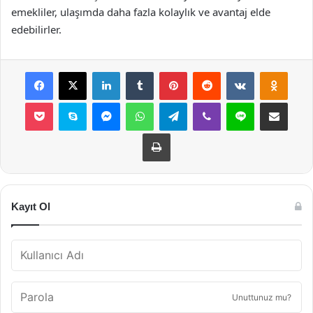
emekliler, ulaşımda daha fazla kolaylık ve avantaj elde
edebilirler.
Facebook
X
LinkedIn
Tumblr
Pinterest
Reddit
VKontakte
Odnok
Pocket
Skype
Messenger
WhatsApp
Telegram
Viber
Line
E-Posta ile payla
Yazdır
Kayıt Ol
Unuttunuz mu?