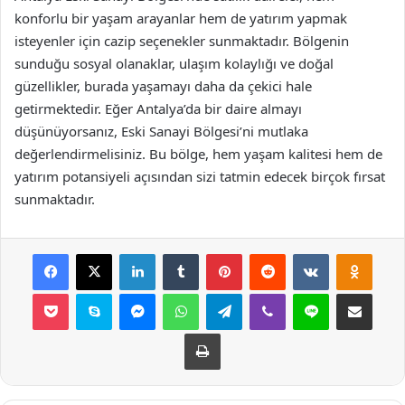
konforlu bir yaşam arayanlar hem de yatırım yapmak
isteyenler için cazip seçenekler sunmaktadır. Bölgenin
sunduğu sosyal olanaklar, ulaşım kolaylığı ve doğal
güzellikler, burada yaşamayı daha da çekici hale
getirmektedir. Eğer Antalya’da bir daire almayı
düşünüyorsanız, Eski Sanayi Bölgesi’ni mutlaka
değerlendirmelisiniz. Bu bölge, hem yaşam kalitesi hem de
yatırım potansiyeli açısından sizi tatmin edecek birçok fırsat
sunmaktadır.
Facebook
X
LinkedIn
Tumblr
Pinterest
Reddit
VKontakte
Odnok
Pocket
Skype
Messenger
WhatsApp
Telegram
Viber
Line
E-Posta ile payla
Yazdır