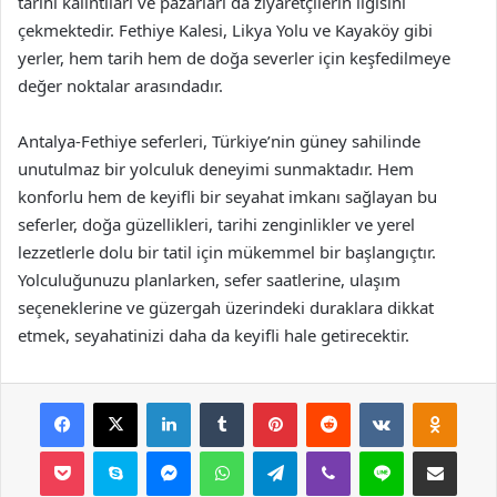
tarihi kalıntıları ve pazarları da ziyaretçilerin ilgisini
çekmektedir. Fethiye Kalesi, Likya Yolu ve Kayaköy gibi
yerler, hem tarih hem de doğa severler için keşfedilmeye
değer noktalar arasındadır.
Antalya-Fethiye seferleri, Türkiye’nin güney sahilinde
unutulmaz bir yolculuk deneyimi sunmaktadır. Hem
konforlu hem de keyifli bir seyahat imkanı sağlayan bu
seferler, doğa güzellikleri, tarihi zenginlikler ve yerel
lezzetlerle dolu bir tatil için mükemmel bir başlangıçtır.
Yolculuğunuzu planlarken, sefer saatlerine, ulaşım
seçeneklerine ve güzergah üzerindeki duraklara dikkat
etmek, seyahatinizi daha da keyifli hale getirecektir.
Facebook
X
LinkedIn
Tumblr
Pinterest
Reddit
VKontakte
Odnok
Pocket
Skype
Messenger
WhatsApp
Telegram
Viber
Line
E-Posta ile payla