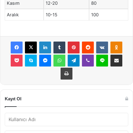
Kasım
12-20
80
Aralık
10-15
100
Facebook
X
LinkedIn
Tumblr
Pinterest
Reddit
VKontakte
Odnok
Pocket
Skype
Messenger
WhatsApp
Telegram
Viber
Line
E-Posta ile payla
Yazdır
Kayıt Ol