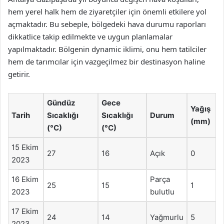
hem yerel halk hem de ziyaretçiler için önemli etkilere yol
açmaktadır. Bu sebeple, bölgedeki hava durumu raporları
dikkatlice takip edilmekte ve uygun planlamalar
yapılmaktadır. Bölgenin dynamic iklimi, onu hem tatilciler
hem de tarımcılar için vazgeçilmez bir destinasyon haline
getirir.
Gündüz
Gece
Yağış
Tarih
Sıcaklığı
Sıcaklığı
Durum
(mm)
(°C)
(°C)
15 Ekim
27
16
Açık
0
2023
16 Ekim
Parça
25
15
1
2023
bulutlu
17 Ekim
24
14
Yağmurlu
5
2023