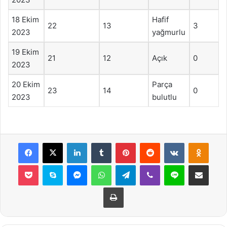
18 Ekim
Hafif
22
13
3
2023
yağmurlu
19 Ekim
21
12
Açık
0
2023
20 Ekim
Parça
23
14
0
2023
bulutlu
Facebook
X
LinkedIn
Tumblr
Pinterest
Reddit
VKontakte
Odnok
Pocket
Skype
Messenger
WhatsApp
Telegram
Viber
Line
E-Posta ile payla
Yazdır