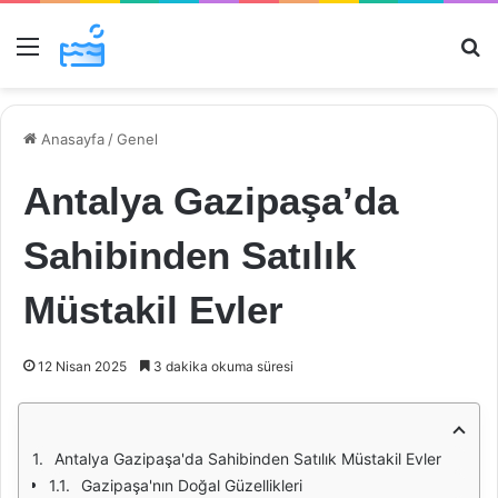
Menü
Ar
Anasayfa
/
Genel
Antalya Gazipaşa’da
Sahibinden Satılık
Müstakil Evler
12 Nisan 2025
3 dakika okuma süresi
Antalya Gazipaşa'da Sahibinden Satılık Müstakil Evler
Gazipaşa'nın Doğal Güzellikleri