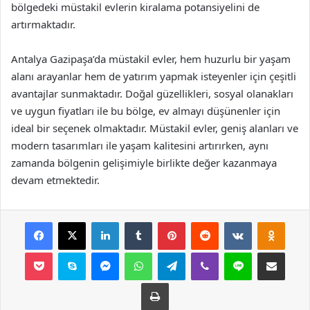
bölgedeki müstakil evlerin kiralama potansiyelini de
artırmaktadır.
Antalya Gazipaşa’da müstakil evler, hem huzurlu bir yaşam
alanı arayanlar hem de yatırım yapmak isteyenler için çeşitli
avantajlar sunmaktadır. Doğal güzellikleri, sosyal olanakları
ve uygun fiyatları ile bu bölge, ev almayı düşünenler için
ideal bir seçenek olmaktadır. Müstakil evler, geniş alanları ve
modern tasarımları ile yaşam kalitesini artırırken, aynı
zamanda bölgenin gelişimiyle birlikte değer kazanmaya
devam etmektedir.
Facebook
X
LinkedIn
Tumblr
Pinterest
Reddit
VKontakte
Odnok
Pocket
Skype
Messenger
WhatsApp
Telegram
Viber
Line
E-Posta ile payla
Yazdır