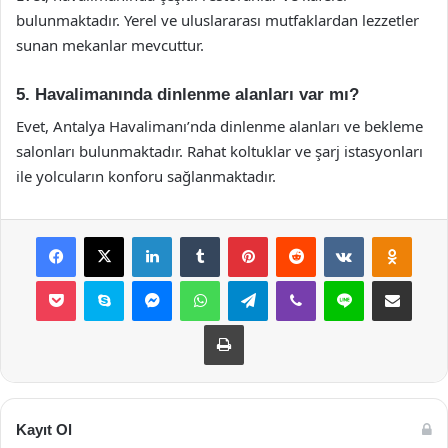
bulunmaktadır. Yerel ve uluslararası mutfaklardan lezzetler
sunan mekanlar mevcuttur.
5. Havalimanında dinlenme alanları var mı?
Evet, Antalya Havalimanı’nda dinlenme alanları ve bekleme
salonları bulunmaktadır. Rahat koltuklar ve şarj istasyonları
ile yolcuların konforu sağlanmaktadır.
Facebook
X
LinkedIn
Tumblr
Pinterest
Reddit
VKontakte
Odnok
Pocket
Skype
Messenger
WhatsApp
Telegram
Viber
Line
E-Posta ile payla
Yazdır
Kayıt Ol