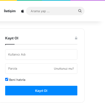
Sitemap
Arama
İletişim
yap
...
Kayıt Ol
Unuttunuz mu?
Beni hatırla
Kayıt Ol