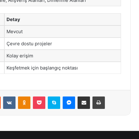
fe, Alışveriş Alanları, Dinlenme Alanları
Detay
Mevcut
Çevre dostu projeler
Kolay erişim
Keşfetmek için başlangıç noktası
st
Reddit
VKontakte
Odnoklassniki
Pocket
Skype
Messenger
E-Posta ile paylaş
Yazdır