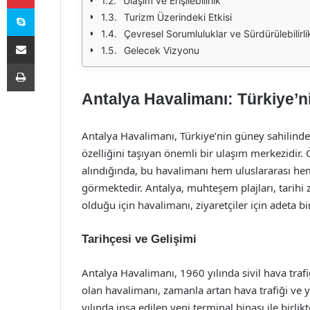
Ulaşım ve Erişilebilirlik
Skype
Turizm Üzerindeki Etkisi
Çevresel Sorumluluklar ve Sürdürülebilirli
E-Posta ile paylaş
Gelecek Vizyonu
Yazdır
Antalya Havalimanı: Türkiye’n
Antalya Havalimanı, Türkiye’nin güney sahilinde
özelliğini taşıyan önemli bir ulaşım merkezidir. 
alındığında, bu havalimanı hem uluslararası hem 
görmektedir. Antalya, muhteşem plajları, tarihi ze
olduğu için havalimanı, ziyaretçiler için adeta bir
Tarihçesi ve Gelişimi
Antalya Havalimanı, 1960 yılında sivil hava trafi
olan havalimanı, zamanla artan hava trafiği ve 
yılında inşa edilen yeni terminal binası ile bi