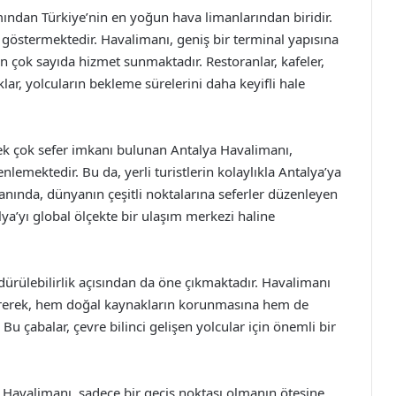
mından Türkiye’nin en yoğun hava limanlarından biridir.
 göstermektedir. Havalimanı, geniş bir terminal yapısına
çin çok sayıda hizmet sunmaktadır. Restoranlar, kafeler,
klar, yolcuların bekleme sürelerini daha keyifli hale
 pek çok sefer imkanı bulunan Antalya Havalimanı,
nlemektedir. Bu da, yerli turistlerin kolaylıkla Antalya’ya
nında, dünyanın çeşitli noktalarına seferler düzenleyen
ya’yı global ölçekte bir ulaşım merkezi haline
ürülebilirlik açısından da öne çıkmaktadır. Havalimanı
irerek, hem doğal kaynakların korunmasına hem de
u çabalar, çevre bilinci gelişen yolcular için önemli bir
a Havalimanı, sadece bir geçiş noktası olmanın ötesine