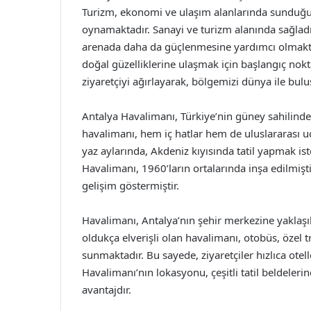
Turizm, ekonomi ve ulaşım alanlarında sunduğu f
oynamaktadır. Sanayi ve turizm alanında sağladığ
arenada daha da güçlenmesine yardımcı olmaktadı
doğal güzelliklerine ulaşmak için başlangıç nokt
ziyaretçiyi ağırlayarak, bölgemizi dünya ile b
Antalya Havalimanı, Türkiye’nin güney sahilinde 
havalimanı, hem iç hatlar hem de uluslararası uç
yaz aylarında, Akdeniz kıyısında tatil yapmak ist
Havalimanı, 1960’ların ortalarında inşa edilmiş
gelişim göstermiştir.
Havalimanı, Antalya’nın şehir merkezine yaklaş
oldukça elverişli olan havalimanı, otobüs, özel tr
sunmaktadır. Bu sayede, ziyaretçiler hızlıca otell
Havalimanı’nın lokasyonu, çeşitli tatil beldeler
avantajdır.