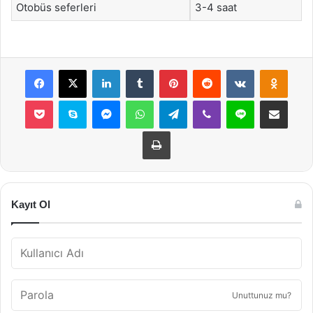
Otobüs seferleri
3-4 saat
Facebook
X
LinkedIn
Tumblr
Pinterest
Reddit
VKontakte
Odnok
Pocket
Skype
Messenger
WhatsApp
Telegram
Viber
Line
E-Posta ile payla
Yazdır
Kayıt Ol
Unuttunuz mu?