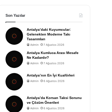
Son Yazılar
Antalya’daki Kuyumcular:
Gelenekten Moderne Takı
Tasarımları
Admin
7 Ağustos 2026
Antalya Kumluca Arası Mesafe
Ne Kadardır?
Admin
7 Ağustos 2026
Antalya’nın En İyi Kuaförleri
Admin
6 Ağustos 2026
Antalya’da Korsan Taksi Sorunu
ve Çözüm Önerileri
Admin
6 Ağustos 2026