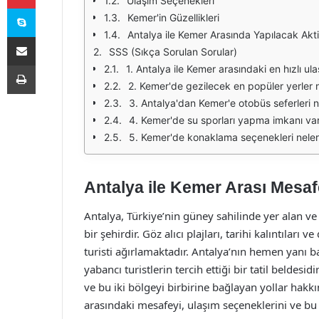
Ulaşım Seçenekleri
Skype
Kemer'in Güzellikleri
Antalya ile Kemer Arasında Yapılacak Akti
E-Posta ile paylaş
SSS (Sıkça Sorulan Sorular)
Yazdır
1. Antalya ile Kemer arasındaki en hızlı u
2. Kemer'de gezilecek en popüler yerler n
3. Antalya'dan Kemer'e otobüs seferleri 
4. Kemer'de su sporları yapma imkanı va
5. Kemer'de konaklama seçenekleri neler
Antalya ile Kemer Arası Mesa
Antalya, Türkiye’nin güney sahilinde yer alan v
bir şehirdir. Göz alıcı plajları, tarihi kalıntıları 
turisti ağırlamaktadır. Antalya’nın hemen yanı ba
yabancı turistlerin tercih ettiği bir tatil beldes
ve bu iki bölgeyi birbirine bağlayan yollar hakk
arasındaki mesafeyi, ulaşım seçeneklerini ve bu i