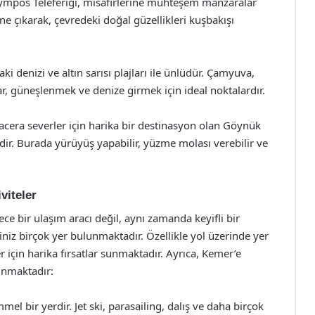
ympos Teleferiği, misafirlerine muhteşem manzaralar
ine çıkarak, çevredeki doğal güzellikleri kuşbakışı
ki denizi ve altın sarısı plajları ile ünlüdür. Çamyuva,
ar, güneşlenmek ve denize girmek için ideal noktalardır.
era severler için harika bir destinasyon olan Göynük
r. Burada yürüyüş yapabilir, yüzme molası verebilir ve
viteler
ce bir ulaşım aracı değil, aynı zamanda keyifli bir
niz birçok yer bulunmaktadır. Özellikle yol üzerinde yer
r için harika fırsatlar sunmaktadır. Ayrıca, Kemer’e
lunmaktadır:
el bir yerdir. Jet ski, parasailing, dalış ve daha birçok