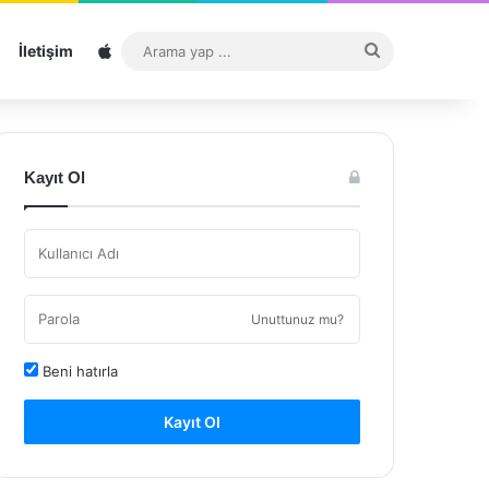
Sitemap
Arama
İletişim
yap
...
Kayıt Ol
Unuttunuz mu?
Beni hatırla
Kayıt Ol