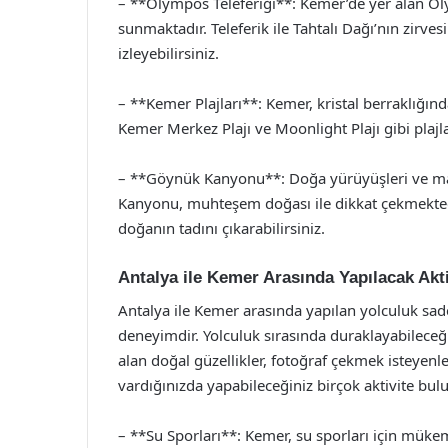
– **Olympos Teleferiği**: Kemer’de yer alan Ol
sunmaktadır. Teleferik ile Tahtalı Dağı’nın zirves
izleyebilirsiniz.
– **Kemer Plajları**: Kemer, kristal berraklığında
Kemer Merkez Plajı ve Moonlight Plajı gibi plajl
– **Göynük Kanyonu**: Doğa yürüyüşleri ve mac
Kanyonu, muhteşem doğası ile dikkat çekmektedi
doğanın tadını çıkarabilirsiniz.
Antalya ile Kemer Arasında Yapılacak Akti
Antalya ile Kemer arasında yapılan yolculuk sade
deneyimdir. Yolculuk sırasında duraklayabileceği
alan doğal güzellikler, fotoğraf çekmek isteyenle
vardığınızda yapabileceğiniz birçok aktivite bu
– **Su Sporları**: Kemer, su sporları için mükemm