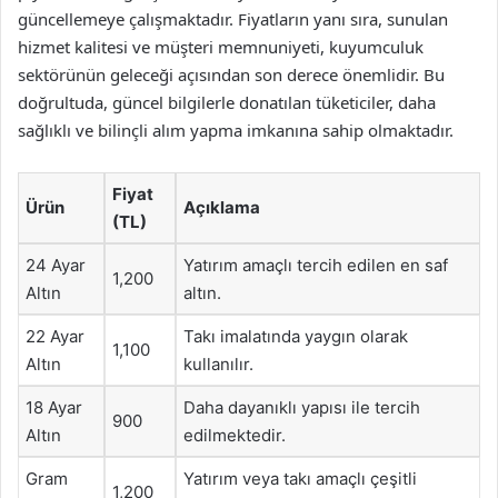
güncellemeye çalışmaktadır. Fiyatların yanı sıra, sunulan
hizmet kalitesi ve müşteri memnuniyeti, kuyumculuk
sektörünün geleceği açısından son derece önemlidir. Bu
doğrultuda, güncel bilgilerle donatılan tüketiciler, daha
sağlıklı ve bilinçli alım yapma imkanına sahip olmaktadır.
Fiyat
Ürün
Açıklama
(TL)
24 Ayar
Yatırım amaçlı tercih edilen en saf
1,200
Altın
altın.
22 Ayar
Takı imalatında yaygın olarak
1,100
Altın
kullanılır.
18 Ayar
Daha dayanıklı yapısı ile tercih
900
Altın
edilmektedir.
Gram
Yatırım veya takı amaçlı çeşitli
1,200