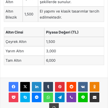
Altın
şekillerde sunulur.
Altın
El yapımı ve klasik tasarımlar tercih
1,500
Bilezik
edilmektedir.
Altın Cinsi
Piyasa Değeri (TL)
Çeyrek Altın
1,500
Yarım Altın
3,000
Tam Altın
6,000
Facebook
X
LinkedIn
Tumblr
Pinterest
Reddit
VKontakte
Odnok
Pocket
Skype
Messenger
WhatsApp
Telegram
Viber
Line
E-Posta ile payla
Yazdır