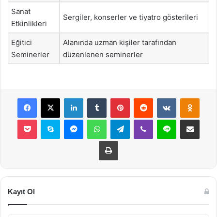
Sanat
Sergiler, konserler ve tiyatro gösterileri
Etkinlikleri
Eğitici
Alanında uzman kişiler tarafından
Seminerler
düzenlenen seminerler
Facebook
X
LinkedIn
Tumblr
Pinterest
Reddit
VKontakte
Odnok
Pocket
Skype
Messenger
WhatsApp
Telegram
Viber
Line
E-Posta ile payla
Yazdır
Kayıt Ol