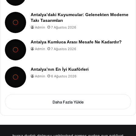
Antalya’daki Kuyumcular: Gelenekten Moderne
Takı Tasarımları
Admin
7 Ağustos 2026
Antalya Kumluca Arası Mesafe Ne Kadardır?
Admin
7 Ağustos 2026
Antalya’nın En İyi Kuaförleri
Admin
6 Ağustos 2026
Daha Fazla Yükle
bursa dudak dolgusu
unblocked games
evden eve nakliyat