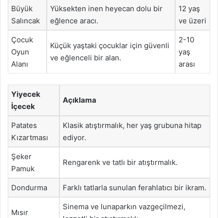
Büyük
Yüksekten inen heyecan dolu bir
12 yaş
Salıncak
eğlence aracı.
ve üzeri
Çocuk
2-10
Küçük yaştaki çocuklar için güvenli
Oyun
yaş
ve eğlenceli bir alan.
Alanı
arası
Yiyecek
Açıklama
İçecek
Patates
Klasik atıştırmalık, her yaş grubuna hitap
Kızartması
ediyor.
Şeker
Rengarenk ve tatlı bir atıştırmalık.
Pamuk
Dondurma
Farklı tatlarla sunulan ferahlatıcı bir ikram.
Sinema ve lunaparkın vazgeçilmezi,
Mısır