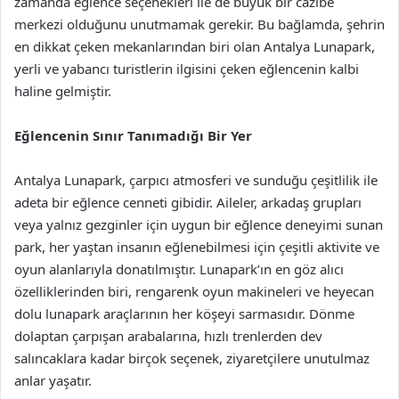
zamanda eğlence seçenekleri ile de büyük bir cazibe
merkezi olduğunu unutmamak gerekir. Bu bağlamda, şehrin
en dikkat çeken mekanlarından biri olan Antalya Lunapark,
yerli ve yabancı turistlerin ilgisini çeken eğlencenin kalbi
haline gelmiştir.
Eğlencenin Sınır Tanımadığı Bir Yer
Antalya Lunapark, çarpıcı atmosferi ve sunduğu çeşitlilik ile
adeta bir eğlence cenneti gibidir. Aileler, arkadaş grupları
veya yalnız gezginler için uygun bir eğlence deneyimi sunan
park, her yaştan insanın eğlenebilmesi için çeşitli aktivite ve
oyun alanlarıyla donatılmıştır. Lunapark’ın en göz alıcı
özelliklerinden biri, rengarenk oyun makineleri ve heyecan
dolu lunapark araçlarının her köşeyi sarmasıdır. Dönme
dolaptan çarpışan arabalarına, hızlı trenlerden dev
salıncaklara kadar birçok seçenek, ziyaretçilere unutulmaz
anlar yaşatır.