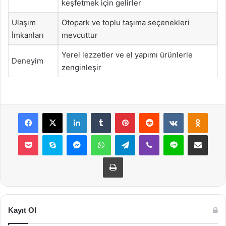
keşfetmek için gelirler
Ulaşım
Otopark ve toplu taşıma seçenekleri
İmkanları
mevcuttur
Yerel lezzetler ve el yapımı ürünlerle
Deneyim
zenginleşir
Facebook
X
LinkedIn
Tumblr
Pinterest
Reddit
VKontakte
Odnok
Pocket
Skype
Messenger
WhatsApp
Telegram
Viber
Line
E-Posta ile payla
Yazdır
Kayıt Ol