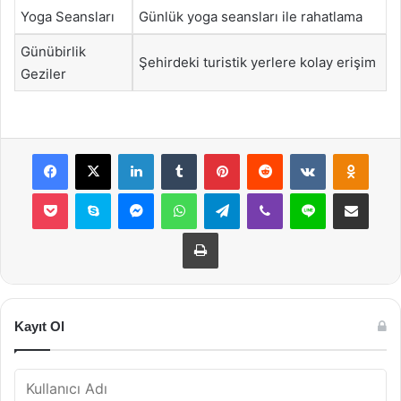
Yoga Seansları
Günlük yoga seansları ile rahatlama
Günübirlik
Şehirdeki turistik yerlere kolay erişim
Geziler
Facebook
X
LinkedIn
Tumblr
Pinterest
Reddit
VKontakte
Odnok
Pocket
Skype
Messenger
WhatsApp
Telegram
Viber
Line
E-Posta ile payla
Yazdır
Kayıt Ol