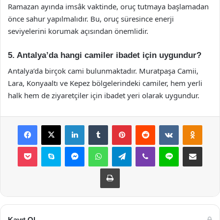
Ramazan ayında imsâk vaktinde, oruç tutmaya başlamadan
önce sahur yapılmalıdır. Bu, oruç süresince enerji
seviyelerini korumak açısından önemlidir.
5. Antalya’da hangi camiler ibadet için uygundur?
Antalya’da birçok cami bulunmaktadır. Muratpaşa Camii,
Lara, Konyaaltı ve Kepez bölgelerindeki camiler, hem yerli
halk hem de ziyaretçiler için ibadet yeri olarak uygundur.
Facebook
X
LinkedIn
Tumblr
Pinterest
Reddit
VKontakte
Odnok
Pocket
Skype
Messenger
WhatsApp
Telegram
Viber
Line
E-Posta ile payla
Yazdır
Kayıt Ol