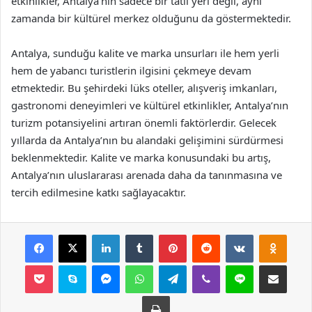
etkinlikler, Antalya’nın sadece bir tatil yeri değil, aynı
zamanda bir kültürel merkez olduğunu da göstermektedir.
Antalya, sunduğu kalite ve marka unsurları ile hem yerli
hem de yabancı turistlerin ilgisini çekmeye devam
etmektedir. Bu şehirdeki lüks oteller, alışveriş imkanları,
gastronomi deneyimleri ve kültürel etkinlikler, Antalya’nın
turizm potansiyelini artıran önemli faktörlerdir. Gelecek
yıllarda da Antalya’nın bu alandaki gelişimini sürdürmesi
beklenmektedir. Kalite ve marka konusundaki bu artış,
Antalya’nın uluslararası arenada daha da tanınmasına ve
tercih edilmesine katkı sağlayacaktır.
Facebook
X
LinkedIn
Tumblr
Pinterest
Reddit
VKontakte
Odnok
Pocket
Skype
Messenger
WhatsApp
Telegram
Viber
Line
E-Posta ile payla
Yazdır