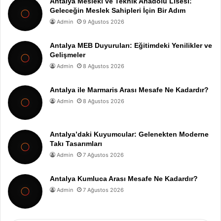
Antalya Mesleki ve Teknik Anadolu Lisesi:
Geleceğin Meslek Sahipleri İçin Bir Adım
Admin
9 Ağustos 2026
Antalya MEB Duyuruları: Eğitimdeki Yenilikler ve
Gelişmeler
Admin
8 Ağustos 2026
Antalya ile Marmaris Arası Mesafe Ne Kadardır?
Admin
8 Ağustos 2026
Antalya’daki Kuyumcular: Gelenekten Moderne
Takı Tasarımları
Admin
7 Ağustos 2026
Antalya Kumluca Arası Mesafe Ne Kadardır?
Admin
7 Ağustos 2026